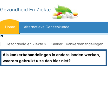
Gezondheid En Ziekte
Home
Alternatieve Geneeskunde
Beten En Steken
Kanker
| |
Gezondheid en Ziekte
> |
Kanker
|
Kankerbehandelingen
Als kankerbehandelingen in andere landen werken,
Aandoeningen En Behandelingen
Mond- En Tandzorg
waarom gebruikt u ze dan hier niet?
Dieet En Voeding
Gezinsgezondheid
Zorgsector
Geestelijke Gezondheid
Volksgezondheid En Veiligheid
Operaties
Gezondheid