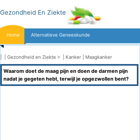
Gezondheid En Ziekte
Home
Alternatieve Geneeskunde
Beten En Steken
Kanker
| |
Gezondheid en Ziekte
> |
Kanker
|
Maagkanker
Waarom doet de maag pijn en doen de darmen pijn
Aandoeningen En Behandelingen
Mond- En Tandzorg
nadat je gegeten hebt, terwijl je opgezwollen bent?
Dieet En Voeding
Gezinsgezondheid
Zorgsector
Geestelijke Gezondheid
Volksgezondheid En Veiligheid
Operaties
Gezondheid