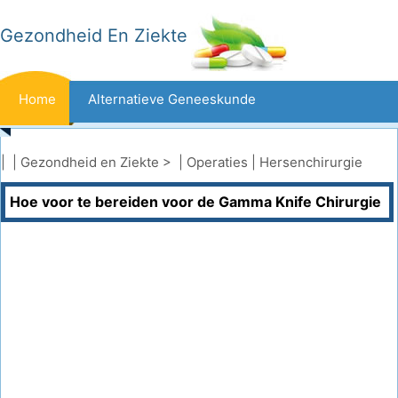
Gezondheid En Ziekte
Home
Alternatieve Geneeskunde
Beten En Steken
Kanker
| |
Gezondheid en Ziekte
> |
Operaties
|
Hersenchirurgie
Hoe voor te bereiden voor de Gamma Knife Chirurgie
Aandoeningen En Behandelingen
Mond- En Tandzorg
Dieet En Voeding
Gezinsgezondheid
Zorgsector
Geestelijke Gezondheid
Volksgezondheid En Veiligheid
Operaties
Gezondheid