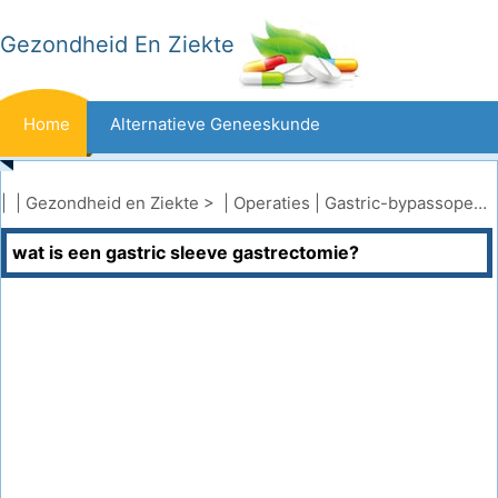
Gezondheid En Ziekte
Home
Alternatieve Geneeskunde
Beten En Steken
Kanker
| |
Gezondheid en Ziekte
> |
Operaties
|
Gastric-bypassoperatie
wat is een gastric sleeve gastrectomie?
Aandoeningen En Behandelingen
Mond- En Tandzorg
Dieet En Voeding
Gezinsgezondheid
Zorgsector
Geestelijke Gezondheid
Volksgezondheid En Veiligheid
Operaties
Gezondheid