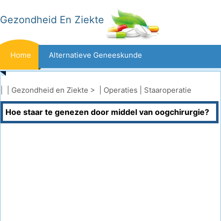
Gezondheid En Ziekte
Home
Alternatieve Geneeskunde
Beten En Steken
Kanker
| |
Gezondheid en Ziekte
> |
Operaties
|
Staaroperatie
Hoe staar te genezen door middel van oogchirurgie?
Aandoeningen En Behandelingen
Mond- En Tandzorg
Dieet En Voeding
Gezinsgezondheid
Zorgsector
Geestelijke Gezondheid
Volksgezondheid En Veiligheid
Operaties
Gezondheid