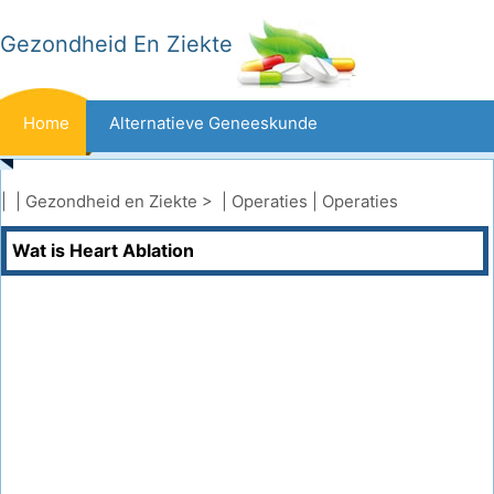
Gezondheid En Ziekte
Home
Alternatieve Geneeskunde
Beten En Steken
Kanker
| |
Gezondheid en Ziekte
> |
Operaties
|
Operaties
Wat is Heart Ablation
Aandoeningen En Behandelingen
Mond- En Tandzorg
Dieet En Voeding
Gezinsgezondheid
Zorgsector
Geestelijke Gezondheid
Volksgezondheid En Veiligheid
Operaties
Gezondheid