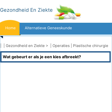
Gezondheid En Ziekte
Home
Alternatieve Geneeskunde
Beten En Steken
Kanker
| |
Gezondheid en Ziekte
> |
Operaties
|
Plastische chirurgie
Wat gebeurt er als je een kies afbreekt?
Aandoeningen En Behandelingen
Mond- En Tandzorg
Dieet En Voeding
Gezinsgezondheid
Zorgsector
Geestelijke Gezondheid
Volksgezondheid En Veiligheid
Operaties
Gezondheid