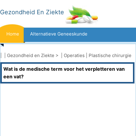
Gezondheid En Ziekte
Home
Alternatieve Geneeskunde
Beten En Steken
Kanker
| |
Gezondheid en Ziekte
> |
Operaties
|
Plastische chirurgie
Wat is de medische term voor het verpletteren van
Aandoeningen En Behandelingen
Mond- En Tandzorg
een vat?
Dieet En Voeding
Gezinsgezondheid
Zorgsector
Geestelijke Gezondheid
Volksgezondheid En Veiligheid
Operaties
Gezondheid