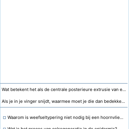
Wat betekent het als de centrale posterieure extrusie van een schijf plaatsvindt?
Als je in je vinger snijdt, waarmee moet je die dan bedekken?
Waarom is weefseltypering niet nodig bij een hoornvliestransplantatie?
Wat is het proces van celregeneratie in de epidermis?