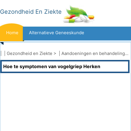
Gezondheid En Ziekte
Home
Alternatieve Geneeskunde
Beten En Steken
Kanker
| |
Gezondheid en Ziekte
> |
Aandoeningen en behandelingen
Hoe te symptomen van vogelgriep Herken
Aandoeningen En Behandelingen
Mond- En Tandzorg
Dieet En Voeding
Gezinsgezondheid
Zorgsector
Geestelijke Gezondheid
Volksgezondheid En Veiligheid
Operaties
Gezondheid