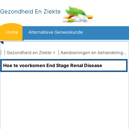
Gezondheid En Ziekte
Home
Alternatieve Geneeskunde
Beten En Steken
Kanker
| |
Gezondheid en Ziekte
> |
Aandoeningen en behandelingen
Hoe te voorkomen End Stage Renal Disease
Aandoeningen En Behandelingen
Mond- En Tandzorg
Dieet En Voeding
Gezinsgezondheid
Zorgsector
Geestelijke Gezondheid
Volksgezondheid En Veiligheid
Operaties
Gezondheid