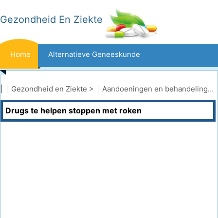
Gezondheid En Ziekte
Home
Alternatieve Geneeskunde
Beten En Steken
Kanker
| |
Gezondheid en Ziekte
> |
Aandoeningen en behandelingen
Drugs te helpen stoppen met roken
Aandoeningen En Behandelingen
Mond- En Tandzorg
Dieet En Voeding
Gezinsgezondheid
Zorgsector
Geestelijke Gezondheid
Volksgezondheid En Veiligheid
Operaties
Gezondheid