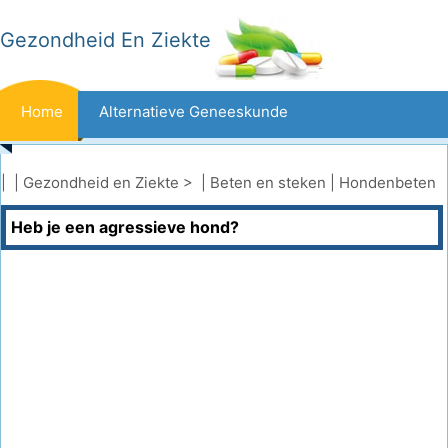
Gezondheid En Ziekte
Home
Alternatieve Geneeskunde
Beten En Steken
Kanker
| |
Gezondheid en Ziekte
> |
Beten en steken
|
Hondenbeten
Heb je een agressieve hond?
Aandoeningen En Behandelingen
Mond- En Tandzorg
Dieet En Voeding
Gezinsgezondheid
Zorgsector
Geestelijke Gezondheid
Volksgezondheid En Veiligheid
Operaties
Gezondheid