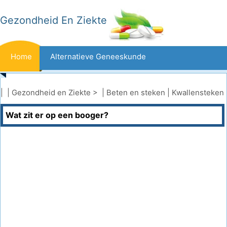
Gezondheid En Ziekte
Home
Alternatieve Geneeskunde
Beten En Steken
Kanker
| |
Gezondheid en Ziekte
> |
Beten en steken
|
Kwallensteken
Wat zit er op een booger?
Aandoeningen En Behandelingen
Mond- En Tandzorg
Dieet En Voeding
Gezinsgezondheid
Zorgsector
Geestelijke Gezondheid
Volksgezondheid En Veiligheid
Operaties
Gezondheid