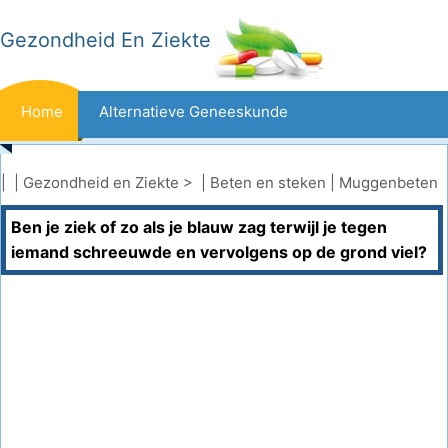
Gezondheid En Ziekte
Home
Alternatieve Geneeskunde
Beten En Steken
Kanker
| |
Gezondheid en Ziekte
> |
Beten en steken
|
Muggenbeten
Ben je ziek of zo als je blauw zag terwijl je tegen
Aandoeningen En Behandelingen
Mond- En Tandzorg
iemand schreeuwde en vervolgens op de grond viel?
Dieet En Voeding
Gezinsgezondheid
Zorgsector
Geestelijke Gezondheid
Volksgezondheid En Veiligheid
Operaties
Gezondheid