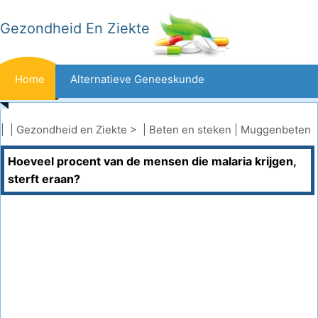
Gezondheid En Ziekte
Home
Alternatieve Geneeskunde
Beten En Steken
Kanker
| |
Gezondheid en Ziekte
> |
Beten en steken
|
Muggenbeten
Hoeveel procent van de mensen die malaria krijgen,
Aandoeningen En Behandelingen
Mond- En Tandzorg
sterft eraan?
Dieet En Voeding
Gezinsgezondheid
Zorgsector
Geestelijke Gezondheid
Volksgezondheid En Veiligheid
Operaties
Gezondheid