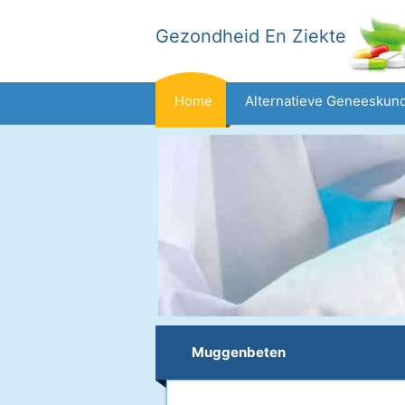
Gezondheid En Ziekte
Home
Alternatieve Geneeskun
Dieet En Voeding
Gezinsgezondh
Gezondheid
Muggenbeten