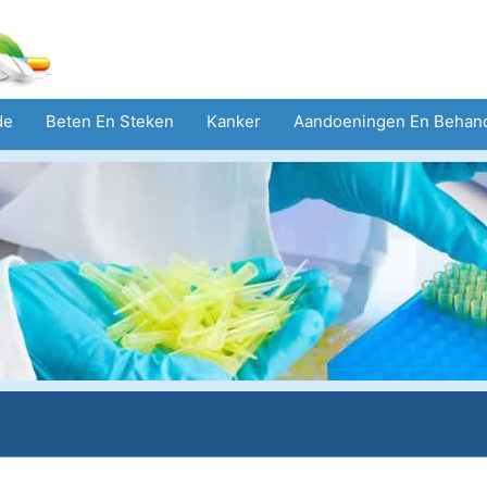
de
Beten En Steken
Kanker
Aandoeningen En Behan
eid
Zorgsector
Geestelijke Gezondheid
Volksgezond