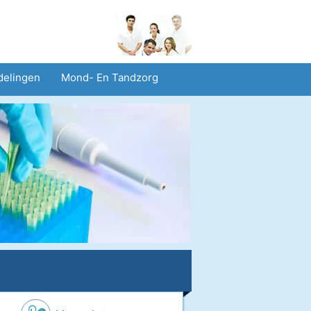
delingen
Mond- En Tandzorg
heid En Veiligheid
Operaties