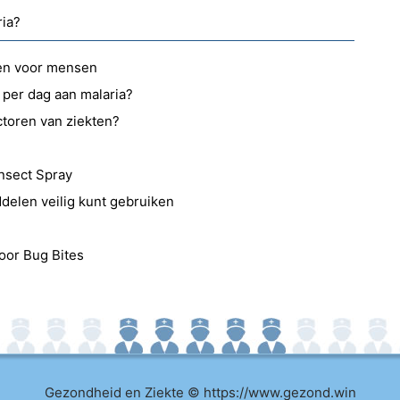
ria?
en voor mensen
per dag aan malaria?
ctoren van ziekten?
Insect Spray
elen veilig kunt gebruiken
oor Bug Bites
Gezondheid en Ziekte © https://www.gezond.win