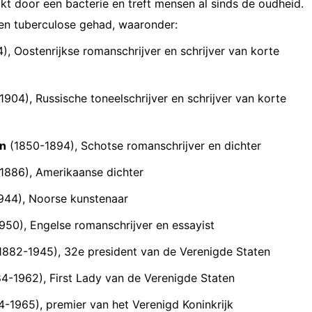
t door een bacterie en treft mensen al sinds de oudheid.
n tuberculose gehad, waaronder:
, Oostenrijkse romanschrijver en schrijver van korte
904), Russische toneelschrijver en schrijver van korte
on
(1850-1894), Schotse romanschrijver en dichter
1886), Amerikaanse dichter
944), Noorse kunstenaar
50), Engelse romanschrijver en essayist
1882-1945), 32e president van de Verenigde Staten
4-1962), First Lady van de Verenigde Staten
-1965), premier van het Verenigd Koninkrijk