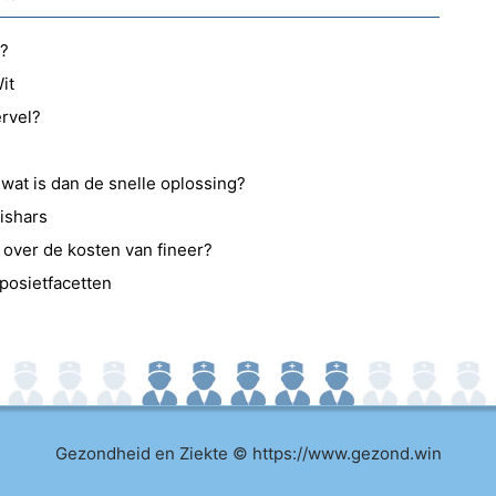
e?
it
rvel?
, wat is dan de snelle oplossing?
sishars
n over de kosten van fineer?
posietfacetten
Gezondheid en Ziekte © https://www.gezond.win