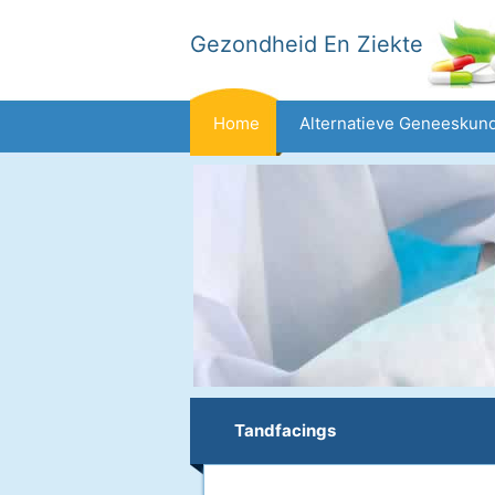
Gezondheid En Ziekte
Home
Alternatieve Geneeskun
Dieet En Voeding
Gezinsgezondh
Gezondheid
Tandfacings