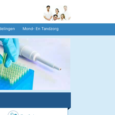
delingen
Mond- En Tandzorg
heid En Veiligheid
Operaties