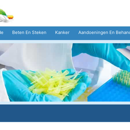
de
Beten En Steken
Kanker
Aandoeningen En Behan
eid
Zorgsector
Geestelijke Gezondheid
Volksgezond