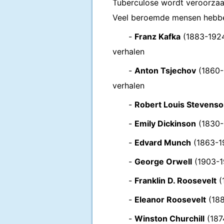
Tuberculose wordt veroorzaak
Veel beroemde mensen hebbe
-
Franz Kafka
(1883-1924)
verhalen
-
Anton Tsjechov
(1860-1
verhalen
-
Robert Louis Stevens
-
Emily Dickinson
(1830-
-
Edvard Munch
(1863-1
-
George Orwell
(1903-19
-
Franklin D. Roosevelt
(
-
Eleanor Roosevelt
(188
-
Winston Churchill
(1874