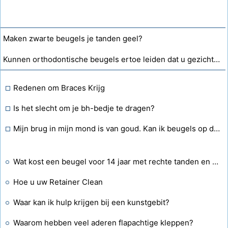
Maken zwarte beugels je tanden geel?
Kunnen orthodontische beugels ertoe leiden dat u gezichtsstoornissen krijgt?
Redenen om Braces Krijg
Is het slecht om je bh-bedje te dragen?
Mijn brug in mijn mond is van goud. Kan ik beugels op die brug zetten. Ik maak me zorgen over het bovenste gedeelte. Kunnen ze zich aan de tand hechten zonder deze te beschadigen?
Wat kost een beugel voor 14 jaar met rechte tanden en een overbeet heeft ze een beugel of beugel nodig?
Hoe u uw Retainer Clean
Waar kan ik hulp krijgen bij een kunstgebit?
Waarom hebben veel aderen flapachtige kleppen?