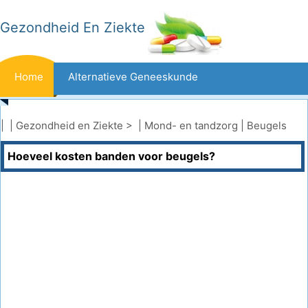
Gezondheid En Ziekte
Home
Alternatieve Geneeskunde
Beten En Steken
Kanker
| |
Gezondheid en Ziekte
> |
Mond- en tandzorg
|
Beugels
Hoeveel kosten banden voor beugels?
Aandoeningen En Behandelingen
Mond- En Tandzorg
Dieet En Voeding
Gezinsgezondheid
Zorgsector
Geestelijke Gezondheid
Volksgezondheid En Veiligheid
Operaties
Gezondheid