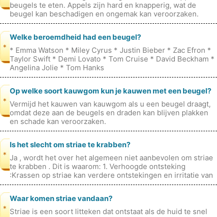
beugels te eten. Appels zijn hard en knapperig, wat de
beugel kan beschadigen en ongemak kan veroorzaken.
Bovendien kunnen de kleine
Welke beroemdheid had een beugel?
*
* Emma Watson * Miley Cyrus * Justin Bieber * Zac Efron *
Taylor Swift * Demi Lovato * Tom Cruise * David Beckham *
Angelina Jolie * Tom Hanks
Op welke soort kauwgom kun je kauwen met een beugel?
*
Vermijd het kauwen van kauwgom als u een beugel draagt,
omdat deze aan de beugels en draden kan blijven plakken
en schade kan veroorzaken.
Is het slecht om striae te krabben?
*
Ja , wordt het over het algemeen niet aanbevolen om striae
te krabben . Dit is waarom: 1. Verhoogde ontsteking
:Krassen op striae kan verdere ontstekingen en irritatie van
de huid veroorzak
Waar komen striae vandaan?
*
Striae is een soort litteken dat ontstaat als de huid te snel