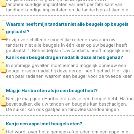
tandheelkundige implantaten varieert per fabrikant van
tandheelkundige implantaten en de tandartspraktijken die
de behandelingen uitvoeren. De me
Waarom heeft mijn tandarts niet alle beugels op beugels
*
geplaatst?
Er zijn verschillende mogelijke redenen waarom uw
tandarts niet alle beugels in één keer op uw beugel heeft
geplaatst: 1. Behandelplan :Uw tandarts heeft mogelijk een
specifiek behandelplan
Kan ik een beugel dragen nadat ik deze al heb gehad?
*
In sommige gevallen moet iemand mogelijk opnieuw een
beugel dragen nadat hij deze eerder heeft gehad. Hier zijn
een paar redenen waarom een ​​beugel voor de tweede keer
nodig kan zijn: T
Mag je Haribo eten als je een beugel hebt?
*
Nee, je mag geen Haribo eten als je een beugel hebt. Haribo
bevat suiker, die uw tanden en beugels kan beschadigen.
De suiker kan ook gaatjes en tandvleesaandoeningen
veroorzaken. Bovendien
Kun je een appel met beugels eten?
*
Het wordt over het algemeen afgeraden om een ​​appel met