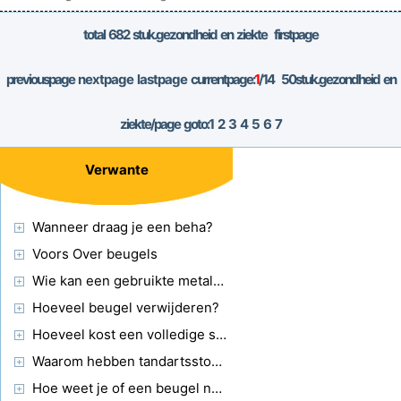
in verschill
total
682
stuk.gezondheid en ziekte firstpage
previouspage
nextpage
lastpage
currentpage:
1
/14
50
stuk.gezondheid en
ziekte/page goto:
1
2
3
4
5
6
7
Verwante
Wanneer draag je een beha?
Voors Over beugels
Wie kan een gebruikte metalen beenbeugel gebruiken?
Hoeveel beugel verwijderen?
Hoeveel kost een volledige set beugels?
Waarom hebben tandartsstoelen dunne en smalle hoofdsteunen?
Hoe weet je of een beugel nodig is?