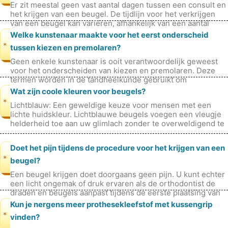
Er zit meestal geen vast aantal dagen tussen een consult en
het krijgen van een beugel. De tijdlijn voor het verkrijgen
van een beugel kan variëren, afhankelijk van een aantal
factoren, waar
Welke kunstenaar maakte voor het eerst onderscheid
*
tussen kiezen en premolaren?
Geen enkele kunstenaar is ooit verantwoordelijk geweest
voor het onderscheiden van kiezen en premolaren. Deze
termen worden in de tandheelkunde gebruikt om
onderscheid te maken tussen specif
Wat zijn coole kleuren voor beugels?
*
Lichtblauw: Een geweldige keuze voor mensen met een
lichte huidskleur. Lichtblauwe beugels voegen een vleugje
helderheid toe aan uw glimlach zonder te overweldigend te
zijn. Kobaltblauw: Ee
Doet het pijn tijdens de procedure voor het krijgen van een
*
beugel?
Een beugel krijgen doet doorgaans geen pijn. U kunt echter
een licht ongemak of druk ervaren als de orthodontist de
draden en beugels aanpast tijdens de eerste plaatsing van
de beugel en de
Kun je nergens meer prothesekleefstof met kussengrip
*
vinden?