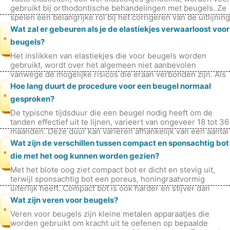
gebruikt bij orthodontische behandelingen met beugels. Ze
spelen een belangrijke rol bij het corrigeren van de uitlijning
van de ta
Wat zal er gebeuren als je de elastiekjes verwaarloost voor
*
beugels?
Het inslikken van elastiekjes die voor beugels worden
gebruikt, wordt over het algemeen niet aanbevolen
vanwege de mogelijke risicos die eraan verbonden zijn. Als
u per ongeluk een elastiekj
Hoe lang duurt de procedure voor een beugel normaal
*
gesproken?
De typische tijdsduur die een beugel nodig heeft om de
tanden effectief uit te lijnen, varieert van ongeveer 18 tot 36
maanden. Deze duur kan variëren afhankelijk van een aantal
individuele
Wat zijn de verschillen tussen compact en sponsachtig bot
*
die met het oog kunnen worden gezien?
Met het blote oog ziet compact bot er dicht en stevig uit,
terwijl sponsachtig bot een poreus, honingraatvormig
uiterlijk heeft. Compact bot is ook harder en stijver dan
sponsachtig bot, dat
Wat zijn veren voor beugels?
*
Veren voor beugels zijn kleine metalen apparaatjes die
worden gebruikt om kracht uit te oefenen op bepaalde