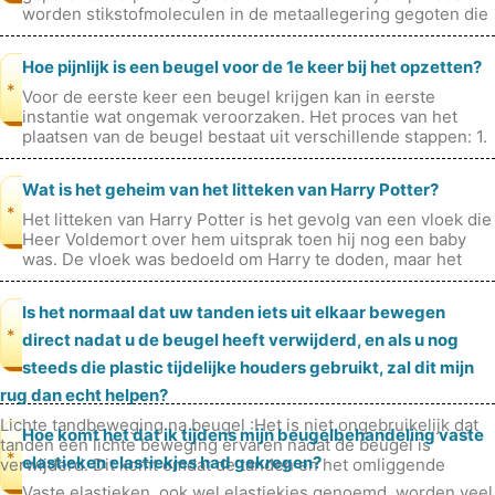
worden stikstofmoleculen in de metaallegering gegoten die
wordt gebruikt om de frames
Hoe pijnlijk is een beugel voor de 1e keer bij het opzetten?
*
Voor de eerste keer een beugel krijgen kan in eerste
instantie wat ongemak veroorzaken. Het proces van het
plaatsen van de beugel bestaat uit verschillende stappen: 1.
Verbindingsbeugels :E
Wat is het geheim van het litteken van Harry Potter?
*
Het litteken van Harry Potter is het gevolg van een vloek die
Heer Voldemort over hem uitsprak toen hij nog een baby
was. De vloek was bedoeld om Harry te doden, maar het
mislukte en liet he
Is het normaal dat uw tanden iets uit elkaar bewegen
*
direct nadat u de beugel heeft verwijderd, en als u nog
steeds die plastic tijdelijke houders gebruikt, zal dit mijn
rug dan echt helpen?
Lichte tandbeweging na beugel :Het is niet ongebruikelijk dat
Hoe komt het dat ik tijdens mijn beugelbehandeling vaste
tanden een lichte beweging ervaren nadat de beugel is
*
elastieken elastiekjes had gekregen?
verwijderd. Dit komt omdat de tanden en het omliggende
weefsel tijd nodig
Vaste elastieken, ook wel elastiekjes genoemd, worden veel