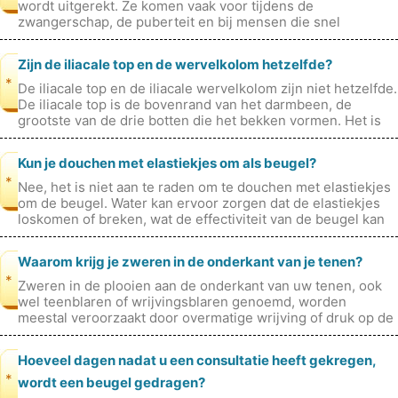
wordt uitgerekt. Ze komen vaak voor tijdens de
zwangerschap, de puberteit en bij mensen die snel
aankomen of afvallen. Striae ka
Zijn de iliacale top en de wervelkolom hetzelfde?
*
De iliacale top en de iliacale wervelkolom zijn niet hetzelfde.
De iliacale top is de bovenrand van het darmbeen, de
grootste van de drie botten die het bekken vormen. Het is
een gebogen r
Kun je douchen met elastiekjes om als beugel?
*
Nee, het is niet aan te raden om te douchen met elastiekjes
om de beugel. Water kan ervoor zorgen dat de elastiekjes
loskomen of breken, wat de effectiviteit van de beugel kan
aantasten en h
Waarom krijg je zweren in de onderkant van je tenen?
*
Zweren in de plooien aan de onderkant van uw tenen, ook
wel teenblaren of wrijvingsblaren genoemd, worden
meestal veroorzaakt door overmatige wrijving of druk op de
huid. Dit kan optreden al
Hoeveel dagen nadat u een consultatie heeft gekregen,
*
wordt een beugel gedragen?