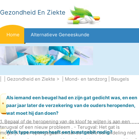
Gezondheid En Ziekte
Home
Alternatieve Geneeskunde
Beten En Steken
Kanker
Aandoeningen En Behandelingen
Mond- En Tandzorg
| |
Gezondheid en Ziekte
> |
Mond- en tandzorg
|
Beugels
Dieet En Voeding
Gezinsgezondheid
Zorgsector
Als iemand een beugel had en zijn gat gedicht was, en een
*
paar jaar later de verzekering van de ouders heropenden,
wat moet hij dan doen?
Geestelijke Gezondheid
Volksgezondheid En Veiligheid
1. Bepaal of de heropening van de kloof te wijten is aan een
terugval of een nieuw probleem . - Terugval: Het gat is
Welk type mensen heeft een kunstgebit nodig?
mogelijk weer opengegaan omdat de initiële behandeling niet
Operaties
Gezondheid
voldoende w
*