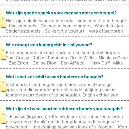
een orthodontische b
Wat zijn goede snacks voor mensen met een beugel?
*
Hier zijn enkele snackideeën voor mensen met een beugel:
- Kaasstengels - Gesneden komkommers - Wortelstokjes -
Selderiestengels - Suikervrije yoghurt - Vers of bevroren
fruit (in klei
Wie draagt ​​een kunstgebit in Hollywood?
*
Beroemdheden die naar verluidt een kunstgebit dragen: -
Tom Cruise -Robert Pattinson -Bruce Willis - Nicolaas Cage
- Zac Efron - Celine Dion - Ben Affleck - Hilary Duff -Mike
Tyson
Wat is het verschil tussen houders en beugels?
*
Vasthouders en beugels zijn beide tandheelkundige
apparaten die worden gebruikt om de uitlijning van de
tanden te corrigeren of te behouden. Er zijn echter een
aantal belangrijke verschillen
Wat zijn de twee soorten rubberen bands voor beugels?
*
1. Elastics (ligaturen) - Kleine, kleurrijke rubberen banden
die worden gebruikt om de boogduur aan de beugels te
bevestigen. - meestal gemaakt van latex of siliconen. - Kom