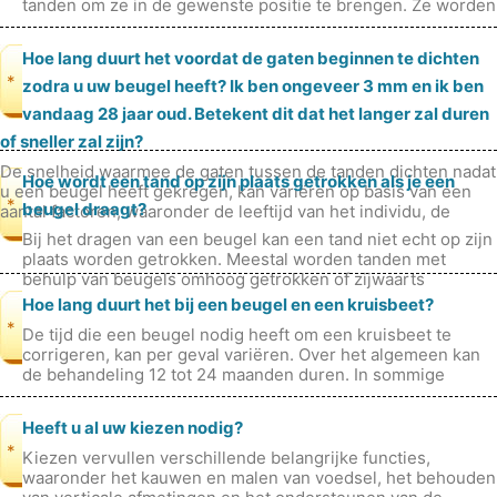
tanden om ze in de gewenste positie te brengen. Ze worden
doorgaans gebruikt in co
Hoe lang duurt het voordat de gaten beginnen te dichten
*
zodra u uw beugel heeft? Ik ben ongeveer 3 mm en ik ben
vandaag 28 jaar oud. Betekent dit dat het langer zal duren
of sneller zal zijn?
De snelheid waarmee de gaten tussen de tanden dichten nadat
Hoe wordt een tand op zijn plaats getrokken als je een
u een beugel heeft gekregen, kan variëren op basis van een
*
beugel draagt?
aantal factoren, waaronder de leeftijd van het individu, de
mondgezondh
Bij het dragen van een beugel kan een tand niet echt op zijn
plaats worden getrokken. Meestal worden tanden met
behulp van beugels omhoog getrokken of zijwaarts
verschoven. Als de tand in kw
Hoe lang duurt het bij een beugel en een kruisbeet?
*
De tijd die een beugel nodig heeft om een ​​kruisbeet te
corrigeren, kan per geval variëren. Over het algemeen kan
de behandeling 12 tot 24 maanden duren. In sommige
gevallen kunnen complexe
Heeft u al uw kiezen nodig?
*
Kiezen vervullen verschillende belangrijke functies,
waaronder het kauwen en malen van voedsel, het behouden