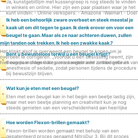
Ja, kunstgebitlijm met kussengreep is nog steeds te vinden
in winkels en online. Hier zijn een paar plaatsen waar je het
kunt vinden: - Online verkopers: - Amazone -Walmart - Doel
- CV
Ik heb een behoorlijk zware overbeet en steek meestal je
*
kaak uit om dit tegen te gaan. Ik denk erover om voor een
beugel te gaan. Maar als ze naar achteren duwen, zullen
mijn tanden ook trekken. Ik heb een zwakke kaak.?
Het klinkt alsof je overweegt een beugel te kopen om je
Bent u bewusteloos terwijl u een beugel krijgt?
overbeet te corrigeren. _Voordat u een beslissing neemt, zijn
*
hier een paar dingen die u moet weten over orthodontie en
Beugels worden doorgaans aangebracht zonder gebruik van
hoe dit uw gel
anesthesie of sedatie, zodat personen tijdens de procedure
bij bewustzijn blijven.
Wat kun je eten met een beugel?
*
Eten met een beugel kan in het begin een beetje lastig zijn,
maar met een beetje planning en creativiteit kun je nog
steeds genieten van een verscheidenheid aan heerlijke
gerechten zonder je
Hoe worden Flexon-brillen gemaakt?
*
Flexon-brillen worden gemaakt met behulp van een
gepatenteerd proces genaamd NitroDur 3. Bij dit proces