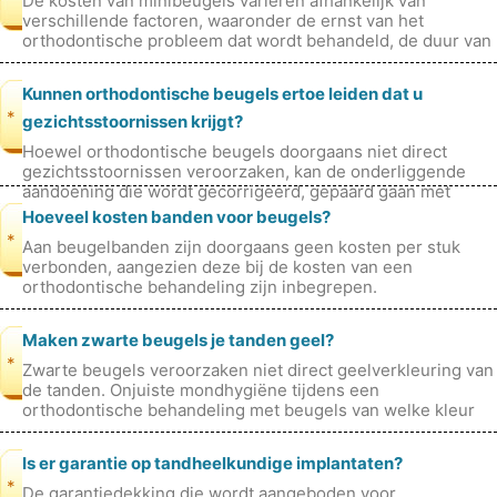
De kosten van minibeugels variëren afhankelijk van
verschillende factoren, waaronder de ernst van het
orthodontische probleem dat wordt behandeld, de duur van
de behandeling, de kwalificatie
Kunnen orthodontische beugels ertoe leiden dat u
*
gezichtsstoornissen krijgt?
Hoewel orthodontische beugels doorgaans niet direct
gezichtsstoornissen veroorzaken, kan de onderliggende
aandoening die wordt gecorrigeerd, gepaard gaan met
symptomen. In bepaalde gevallen
Hoeveel kosten banden voor beugels?
*
Aan beugelbanden zijn doorgaans geen kosten per stuk
verbonden, aangezien deze bij de kosten van een
orthodontische behandeling zijn inbegrepen.
Maken zwarte beugels je tanden geel?
*
Zwarte beugels veroorzaken niet direct geelverkleuring van
de tanden. Onjuiste mondhygiëne tijdens een
orthodontische behandeling met beugels van welke kleur
dan ook kan het risico op ophopi
Is er garantie op tandheelkundige implantaten?
*
De garantiedekking die wordt aangeboden voor