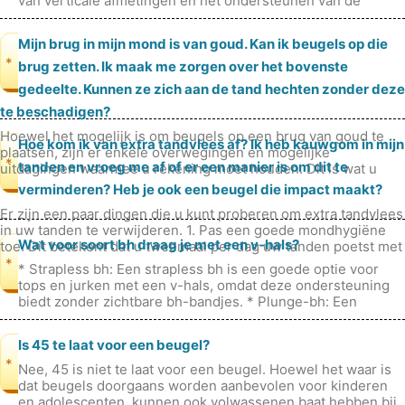
van verticale afmetingen en het ondersteunen van de
resterende tanden. Daarom is
Mijn brug in mijn mond is van goud. Kan ik beugels op die
*
brug zetten. Ik maak me zorgen over het bovenste
gedeelte. Kunnen ze zich aan de tand hechten zonder deze
te beschadigen?
Hoewel het mogelijk is om beugels op een brug van goud te
Hoe kom ik van extra tandvlees af? Ik heb kauwgom in mijn
plaatsen, zijn er enkele overwegingen en mogelijke
*
tanden en vroeg me af of er een manier is om dit te
uitdagingen waarmee u rekening moet houden. Dit is wat u
moet weten: Hechting aa
verminderen? Heb je ook een beugel die impact maakt?
Er zijn een paar dingen die u kunt proberen om extra tandvlees
in uw tanden te verwijderen. 1. Pas een goede mondhygiëne
Wat voor soort bh draag je met een v-hals?
toe. Dit betekent dat u tweemaal per dag uw tanden poetst met
een z
*
* Strapless bh: Een strapless bh is een goede optie voor
tops en jurken met een v-hals, omdat deze ondersteuning
biedt zonder zichtbare bh-bandjes. * Plunge-bh: Een
plonsbeha heeft een laag
Is 45 te laat voor een beugel?
*
Nee, 45 is niet te laat voor een beugel. Hoewel het waar is
dat beugels doorgaans worden aanbevolen voor kinderen
en adolescenten, kunnen ook volwassenen baat hebben bij