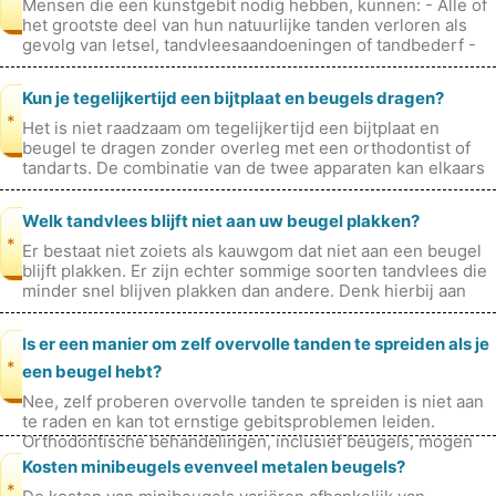
Mensen die een kunstgebit nodig hebben, kunnen: - Alle of
het grootste deel van hun natuurlijke tanden verloren als
gevolg van letsel, tandvleesaandoeningen of tandbederf -
Ontbrekende tand
Kun je tegelijkertijd een bijtplaat en beugels dragen?
*
Het is niet raadzaam om tegelijkertijd een bijtplaat en
beugel te dragen zonder overleg met een orthodontist of
tandarts. De combinatie van de twee apparaten kan elkaars
functies en effectiv
Welk tandvlees blijft niet aan uw beugel plakken?
*
Er bestaat niet zoiets als kauwgom dat niet aan een beugel
blijft plakken. Er zijn echter sommige soorten tandvlees die
minder snel blijven plakken dan andere. Denk hierbij aan
suikervrije k
Is er een manier om zelf overvolle tanden te spreiden als je
*
een beugel hebt?
Nee, zelf proberen overvolle tanden te spreiden is niet aan
te raden en kan tot ernstige gebitsproblemen leiden.
Orthodontische behandelingen, inclusief beugels, mogen
alleen worden uitgevoe
Kosten minibeugels evenveel metalen beugels?
*