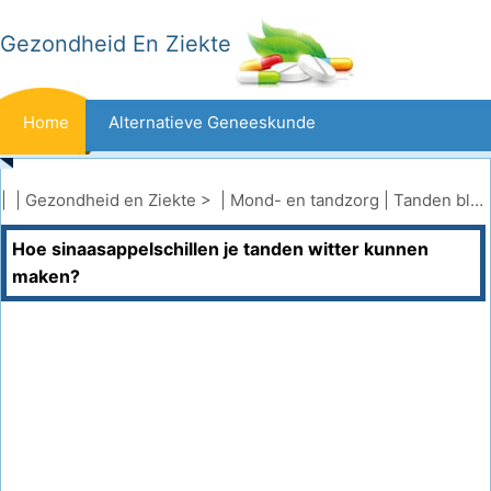
Gezondheid En Ziekte
Home
Alternatieve Geneeskunde
Beten En Steken
Kanker
| |
Gezondheid en Ziekte
> |
Mond- en tandzorg
|
Tanden bleken
Hoe sinaasappelschillen je tanden witter kunnen
Aandoeningen En Behandelingen
Mond- En Tandzorg
maken?
Dieet En Voeding
Gezinsgezondheid
Zorgsector
Geestelijke Gezondheid
Volksgezondheid En Veiligheid
Operaties
Gezondheid