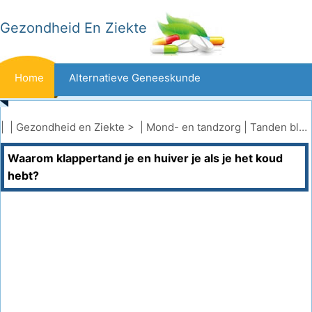
Gezondheid En Ziekte
Home
Alternatieve Geneeskunde
Beten En Steken
Kanker
| |
Gezondheid en Ziekte
> |
Mond- en tandzorg
|
Tanden bleken
Waarom klappertand je en huiver je als je het koud
Aandoeningen En Behandelingen
Mond- En Tandzorg
hebt?
Dieet En Voeding
Gezinsgezondheid
Zorgsector
Geestelijke Gezondheid
Volksgezondheid En Veiligheid
Operaties
Gezondheid