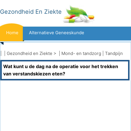
Gezondheid En Ziekte
Home
Alternatieve Geneeskunde
Beten En Steken
Kanker
| |
Gezondheid en Ziekte
> |
Mond- en tandzorg
|
Tandpijn
Wat kunt u de dag na de operatie voor het trekken
Aandoeningen En Behandelingen
Mond- En Tandzorg
van verstandskiezen eten?
Dieet En Voeding
Gezinsgezondheid
Zorgsector
Geestelijke Gezondheid
Volksgezondheid En Veiligheid
Operaties
Gezondheid