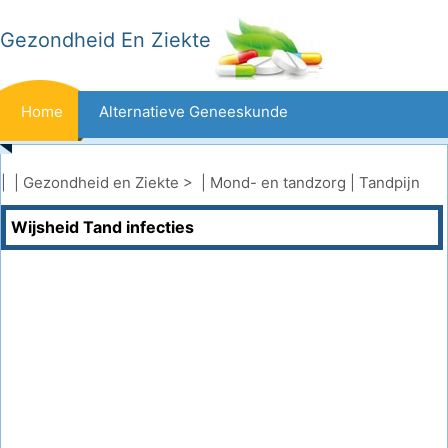
Gezondheid En Ziekte
Home
Alternatieve Geneeskunde
Beten En Steken
Kanker
| |
Gezondheid en Ziekte
> |
Mond- en tandzorg
|
Tandpijn
Wijsheid Tand infecties
Aandoeningen En Behandelingen
Mond- En Tandzorg
Dieet En Voeding
Gezinsgezondheid
Zorgsector
Geestelijke Gezondheid
Volksgezondheid En Veiligheid
Operaties
Gezondheid