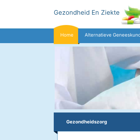
Gezondheid En Ziekte
Home
Alternatieve Geneeskun
Dieet En Voeding
Gezinsgezondh
Gezondheid
Gezondheidszorg