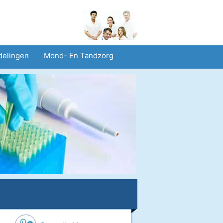
delingen
Mond- En Tandzorg
heid En Veiligheid
Operaties