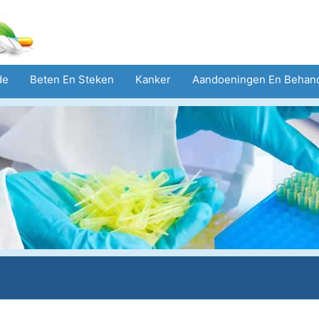
de
Beten En Steken
Kanker
Aandoeningen En Behan
eid
Zorgsector
Geestelijke Gezondheid
Volksgezond