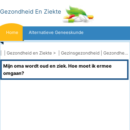
Gezondheid En Ziekte
Home
Alternatieve Geneeskunde
Beten En Steken
Kanker
| |
Gezondheid en Ziekte
> |
Gezinsgezondheid
|
Gezondheid van senioren
Mijn oma wordt oud en ziek. Hoe moet ik ermee
Aandoeningen En Behandelingen
Mond- En Tandzorg
omgaan?
Dieet En Voeding
Gezinsgezondheid
Zorgsector
Geestelijke Gezondheid
Volksgezondheid En Veiligheid
Operaties
Gezondheid