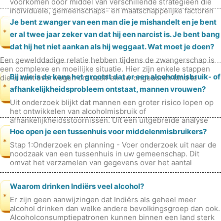
voorkomen door middel van verschillende strategieën die
individuele, gemeenschaps- en maatschappelijke factoren
aanpakken. Hier volgen enkel
Je bent zwanger van een man die je mishandelt en je bent
*
er al twee jaar zeker van dat hij een narcist is. Je bent bang
dat hij het niet aankan als hij weggaat. Wat moet je doen?
Een gewelddadige relatie hebben tijdens de zwangerschap is
een complexe en moeilijke situatie. Hier zijn enkele stappen
Bij wie is de kans het grootst dat er een alcoholmisbruik- of
die u kunt overwegen om uzelf en uw ongeboren kind te
beschermen: 1.
*
afhankelijkheidsprobleem ontstaat, mannen vrouwen?
Uit onderzoek blijkt dat mannen een groter risico lopen op
het ontwikkelen van alcoholmisbruik of
afhankelijkheidsstoornissen. Uit een uitgebreide analyse
onder leiding van de Wereldgezond
Hoe open je een tussenhuis voor middelenmisbruikers?
*
Stap 1:Onderzoek en planning - Voer onderzoek uit naar de
noodzaak van een tussenhuis in uw gemeenschap. Dit
omvat het verzamelen van gegevens over het aantal
personen dat worstelt met mid
Waarom drinken Indiërs veel alcohol?
*
Er zijn geen aanwijzingen dat Indiërs als geheel meer
alcohol drinken dan welke andere bevolkingsgroep dan ook.
Alcoholconsumptiepatronen kunnen binnen een land sterk