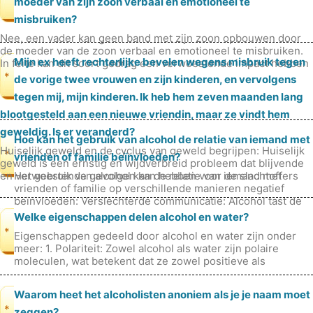
moeder van zijn zoon verbaal en emotioneel te
misbruiken?
Nee, een vader kan geen band met zijn zoon opbouwen door
de moeder van de zoon verbaal en emotioneel te misbruiken.
Mijn ex heeft rechterlijke bevelen wegens misbruik tegen
In feite kan dit soort gedrag een verwoestende impact hebben
op de ontwikk
*
de vorige twee vrouwen en zijn kinderen, en vervolgens
tegen mij, mijn kinderen. Ik heb hem zeven maanden lang
blootgesteld aan een nieuwe vriendin, maar ze vindt hem
geweldig. Is er veranderd?
Hoe kan het gebruik van alcohol de relatie van iemand met
Huiselijk geweld en de cyclus van geweld begrijpen: Huiselijk
*
vrienden of familie beïnvloeden?
geweld is een ernstig en wijdverbreid probleem dat blijvende
en verwoestende gevolgen kan hebben voor de slachtoffers
Het gebruik van alcohol kan de relatie van iemand met
ervan. H
vrienden of familie op verschillende manieren negatief
beïnvloeden: Verslechterde communicatie: Alcohol tast de
cognitieve vaardigheden
Welke eigenschappen delen alcohol en water?
*
Eigenschappen gedeeld door alcohol en water zijn onder
meer: 1. Polariteit: Zowel alcohol als water zijn polaire
moleculen, wat betekent dat ze zowel positieve als
negatieve ladingen hebbe
Waarom heet het alcoholisten anoniem als je je naam moet
*
zeggen?