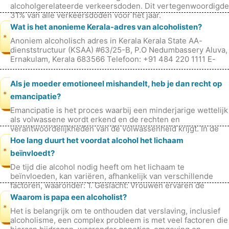
alcoholgerelateerde verkeersdoden. Dit vertegenwoordigde
31% van alle verkeersdoden voor het jaar.
Wat is het anonieme Kerala-adres van alcoholisten?
*
Anoniem alcoholisch adres in Kerala Kerala State AA-
dienststructuur (KSAA) #63/25-B, P.O Nedumbassery Aluva,
Ernakulam, Kerala 683566 Telefoon: +91 484 220 1111 E-
mail: keralaservice
Als je moeder emotioneel mishandelt, heb je dan recht op
*
emancipatie?
Emancipatie is het proces waarbij een minderjarige wettelijk
als volwassene wordt erkend en de rechten en
verantwoordelijkheden van de volwassenheid krijgt. In de
Verenigde Staten wordt eman
Hoe lang duurt het voordat alcohol het lichaam
*
beïnvloedt?
De tijd die alcohol nodig heeft om het lichaam te
beïnvloeden, kan variëren, afhankelijk van verschillende
factoren, waaronder: 1. Geslacht: Vrouwen ervaren de
effecten van alcohol sneller
Waarom is papa een alcoholist?
*
Het is belangrijk om te onthouden dat verslaving, inclusief
alcoholisme, een complex probleem is met veel factoren die