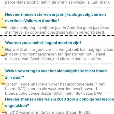
percentage alcohol dat in de drank aanwezig is. Een drank
met een alcoholpercen
Hoeveel mensen sterven er jaarlijks als gevolg van een
*
overdosis Valium in Amerika?
Er zijn de afgelopen vijftien jaar in Amerika geen jaarlijkse
sterfgevallen door een overdosis valium geregistreerd.
Waarom zou alcohol illegaal moeten zijn?
*
Hoewel ik de zorgen over alcoholgebruik kan begrijpen, kan
ik geen argument aandragen ten gunste van het illegaal
maken ervan. Alcohol kan, net als veel andere stoffen,
schadelijk zijn als h
Welke beweringen over het alcoholgehalte in het bloed
*
zijn waar?
Verschillende uitspraken over het alcoholgehalte in het
bloed (BAC) kunnen als waar worden beschouwd: 1.
Bloedalcoholconcentratie (BAC) meet intoxicatie: BAG
verwijst naar de hoeveelheid al
Hoeveel mensen stierven in 2010 door alcoholgerelateerde
*
ongelukken?
In 2010 waren er in de Verenigde Staten 10.265