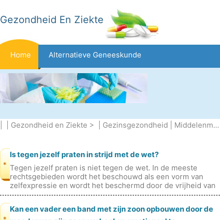
Gezondheid En Ziekte
Home
Alternatieve Geneeskunde
Beten En Steken
Kanker
Aandoeningen En Behandelingen
Mond- En Tandzorg
| |
Gezondheid en Ziekte
> |
Gezinsgezondheid
|
Middelenmisbruik
Dieet En Voeding
Gezinsgezondheid
Zorgsector
Is tegen jezelf praten in strijd met de wet?
*
Tegen jezelf praten is niet tegen de wet. In de meeste
rechtsgebieden wordt het beschouwd als een vorm van
Geestelijke Gezondheid
Volksgezondheid En Veiligheid
zelfexpressie en wordt het beschermd door de vrijheid van
meningsuiting. Natuurlijk
Kan een vader een band met zijn zoon opbouwen door de
Operaties
Gezondheid
*