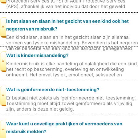
Protection Services (CPS) of Adult Protective Services
(APS), afhankelijk van het individu dat door het geweld
wordt getroffen. Arts
Is het slaan en slaan in het gezicht van een kind ook het
*
negeren van misbruik?
Een kind slaan, slaan en in het gezicht slaan zijn allemaal
vormen van fysieke mishandeling. Bovendien is het negeren
van de behoefte van een kind aan aandacht, genegenheid
en bescherming oo
Wat is kindermishandeling?
*
Kindermisbruik is elke handeling of nalatigheid die een kind
het recht op bescherming, overleving en ontwikkeling
ontneemt. Het omvat fysiek, emotioneel, seksueel en
verwaarloosbaar gedrag.
Wat is geïnformeerde niet-toestemming?
*
Er bestaat niet zoiets als ‘geïnformeerde niet-toestemming’.
Toestemming moet altijd zowel geïnformeerd als vrijwillig
zijn, anders is deze niet geldig.
Waar kunt u onveilige praktijken of vermoedens van
*
misbruik melden?