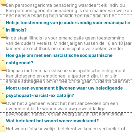
Een persoonsgerichte benadering waardeert elk individu
Een persoonsgerichte benadering is een manier van werken
met mensen waarbij het individu centraal staat in het
proces. Dit betekent da
Heb je toestemming van je ouders nodig voor emancipatie
*
in Illinois?
In de staat Illinois is voor emancipatie geen toestemming
van de ouders vereist. Minderjarigen tussen de 16 en 18 jaar
kunnen de rechtbank om emancipatie verzoeken zonder
toestemming van hun
Hoe ga je om met een narcistische sociopathische
*
echtgenoot?
Omgaan met een narcistische sociopathische echtgenoot
kan uitdagend en emotioneel uitputtend zijn. Hier zijn
enkele strategieën om ermee om te gaan: 1. Identificeer het
probleem : - Erken d
Moet u een evenement bijwonen waar uw beledigende
*
psychopaat-narcist-ex zal zijn?
Over het algemeen wordt het niet aanbevolen om een ​​
evenement bij te wonen waar uw gewelddadige
psychopaat-narcist-ex aanwezig zal zijn. Dit komt omdat: -
Ze proberen u mogelijk te manipul
Wat betekent het woord weerzinwekkend?
*
Het woord ‘afschuwelijk’ betekent volkomen verfoeilijk of