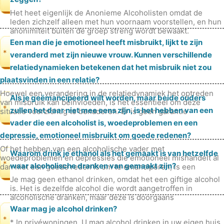
Het heet eigenlijk de Anonieme Alcoholisten omdat de
leden zichzelf alleen met hun voornaam voorstellen, en hun
anonimiteit buiten de groep streng wordt bewaakt.
Een man die je emotioneel heeft misbruikt, lijkt te zijn
*
veranderd met zijn nieuwe vrouw. Kunnen verschillende
relatiedynamieken betekenen dat het misbruik niet zou
plaatsvinden in een relatie?
Hoewel een verandering in de relatiedynamiek het optreden
Als je geëmancipeerd wilt worden, maar beide ouders
van misbruik kan beïnvloeden, is het essentieel om deze
*
zullen het daar niet mee eens zijn, is het hebben van een
situatie voorzichtig te benaderen. Er is geen garantie
:Emotioneel misbrui
vader die een alcoholist is, woedeproblemen en een
depressie, emotioneel misbruikt om goede redenen?
Of het hebben van een alcoholische vader met
Waarom drink je ethanol als het gemaakt is van hetzelfde
woedeproblemen en depressies die emotioneel mishandelt al
*
waar alcoholische dranken van gemaakt zijn?
dan niet een goede reden is om te emanciperen, is een
complexe vraag die van een aantal
Je mag geen ethanol drinken, omdat het een giftige alcohol
is. Het is dezelfde alcohol die wordt aangetroffen in
alcoholische dranken, maar deze is doorgaans
gedenatureerd, wat betekent dat
Waar mag je alcohol drinken?
*
* In privéwoningen. U mag alcohol drinken in uw eigen huis