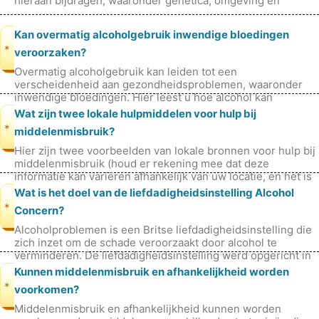
hieraan bijdragen, waaronder genetica, omgeving en
persoonlijke ervarin
Kan overmatig alcoholgebruik inwendige bloedingen
*
veroorzaken?
Overmatig alcoholgebruik kan leiden tot een
verscheidenheid aan gezondheidsproblemen, waaronder
inwendige bloedingen. Hier leest u hoe alcohol kan
bijdragen aan inwendige bloedingen: 1. Slo
Wat zijn twee lokale hulpmiddelen voor hulp bij
*
middelenmisbruik?
Hier zijn twee voorbeelden van lokale bronnen voor hulp bij
middelenmisbruik (houd er rekening mee dat deze
informatie kan variëren afhankelijk van uw locatie, en het is
altijd het beste om
Wat is het doel van de liefdadigheidsinstelling Alcohol
*
Concern?
Alcoholproblemen is een Britse liefdadigheidsinstelling die
zich inzet om de schade veroorzaakt door alcohol te
verminderen. De liefdadigheidsinstelling werd opgericht in
1984 en heeft haar
Kunnen middelenmisbruik en afhankelijkheid worden
*
voorkomen?
Middelenmisbruik en afhankelijkheid kunnen worden