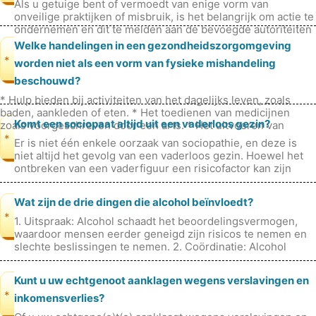
Als u getuige bent of vermoedt van enige vorm van
onveilige praktijken of misbruik, is het belangrijk om actie te
ondernemen en dit te melden aan de bevoegde autoriteiten
of verantwoordelijk
Welke handelingen in een gezondheidszorgomgeving
*
worden niet als een vorm van fysieke mishandeling
beschouwd?
* Hulp bieden bij activiteiten van het dagelijks leven, zoals
baden, aankleden of eten. * Het toedienen van medicijnen
Komt een sociopaat altijd uit een vaderloos gezin?
zoals voorgeschreven door een arts. * Het uitvoeren van
medische hand
*
Er is niet één enkele oorzaak van sociopathie, en deze is
niet altijd het gevolg van een vaderloos gezin. Hoewel het
ontbreken van een vaderfiguur een risicofactor kan zijn
voor het ontwikke
Wat zijn de drie dingen die alcohol beïnvloedt?
*
1. Uitspraak: Alcohol schaadt het beoordelingsvermogen,
waardoor mensen eerder geneigd zijn risicos te nemen en
slechte beslissingen te nemen. 2. Coördinatie: Alcohol
beïnvloedt de coördin
Kunt u uw echtgenoot aanklagen wegens verslavingen en
*
inkomensverlies?