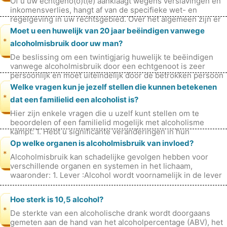
Of u uw echtgeno(o)t(e) aanklaagt wegens verslavingen en
inkomensverlies, hangt af van de specifieke wet- en
regelgeving in uw rechtsgebied. Over het algemeen zijn er
echter enkele belangrij
Moet u een huwelijk van 20 jaar beëindigen vanwege
*
alcoholmisbruik door uw man?
De beslissing om een ​​twintigjarig huwelijk te beëindigen
vanwege alcoholmisbruik door een echtgenoot is zeer
persoonlijk en moet uiteindelijk door de betrokken persoon
worden genomen. Het
Welke vragen kun je jezelf stellen die kunnen betekenen
*
dat een familielid een alcoholist is?
Hier zijn enkele vragen die u uzelf kunt stellen om te
beoordelen of een familielid mogelijk met alcoholisme
kampt: 1. Hebt u significante veranderingen in hun
drinkpatroon opgemerkt, zoals
Op welke organen is alcoholmisbruik van invloed?
*
Alcoholmisbruik kan schadelijke gevolgen hebben voor
verschillende organen en systemen in het lichaam,
waaronder: 1. Lever :Alcohol wordt voornamelijk in de lever
gemetaboliseerd en overmat
Hoe sterk is 10,5 alcohol?
*
De sterkte van een alcoholische drank wordt doorgaans
gemeten aan de hand van het alcoholpercentage (ABV), het