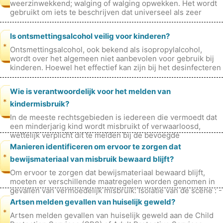
weerzinwekkend; walging of walging opwekken. Het wordt
gebruikt om iets te beschrijven dat universeel als zeer
verwerpelijk of moree
Is ontsmettingsalcohol veilig voor kinderen?
*
Ontsmettingsalcohol, ook bekend als isopropylalcohol,
wordt over het algemeen niet aanbevolen voor gebruik bij
kinderen. Hoewel het effectief kan zijn bij het desinfecteren
van oppervlakken
Wie is verantwoordelijk voor het melden van
*
kindermisbruik?
In de meeste rechtsgebieden is iedereen die vermoedt dat
een minderjarig kind wordt misbruikt of verwaarloosd,
wettelijk verplicht dit te melden bij de bevoegde
kinderbeschermingsorganisatie
Manieren identificeren om ervoor te zorgen dat
*
bewijsmateriaal van misbruik bewaard blijft?
Om ervoor te zorgen dat bewijsmateriaal bewaard blijft,
moeten er verschillende maatregelen worden genomen in
gevallen van vermoedelijk misbruik: Isolatie van de scène : -
Isoleer de locat
Artsen melden gevallen van huiselijk geweld?
*
Artsen melden gevallen van huiselijk geweld aan de Child