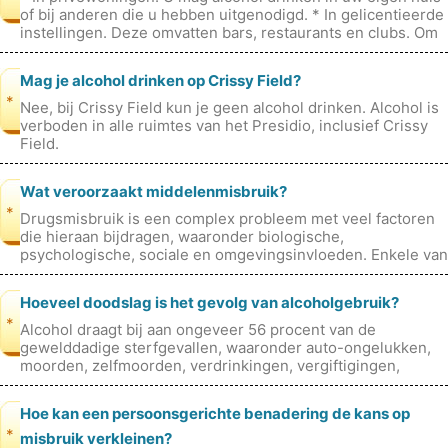
of bij anderen die u hebben uitgenodigd. * In gelicentieerde
instellingen. Deze omvatten bars, restaurants en clubs. Om
in deze
Mag je alcohol drinken op Crissy Field?
*
Nee, bij Crissy Field kun je geen alcohol drinken. Alcohol is
verboden in alle ruimtes van het Presidio, inclusief Crissy
Field.
Wat veroorzaakt middelenmisbruik?
*
Drugsmisbruik is een complex probleem met veel factoren
die hieraan bijdragen, waaronder biologische,
psychologische, sociale en omgevingsinvloeden. Enkele van
de belangrijkste oorzaken van
Hoeveel doodslag is het gevolg van alcoholgebruik?
*
Alcohol draagt ​​bij aan ongeveer 56 procent van de
gewelddadige sterfgevallen, waaronder auto-ongelukken,
moorden, zelfmoorden, verdrinkingen, vergiftigingen,
mishandelingen, valpartijen, b
Hoe kan een persoonsgerichte benadering de kans op
*
misbruik verkleinen?