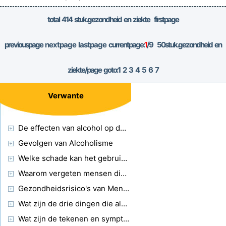
variëren, afhankelijk v
total
414
stuk.gezondheid en ziekte firstpage
previouspage
nextpage
lastpage
currentpage:
1
/9
50
stuk.gezondheid en
ziekte/page goto:
1
2
3
4
5
6
7
Verwante
De effecten van alcohol op de motorische vaardigheden
Gevolgen van Alcoholisme
Welke schade kan het gebruik van verdovende middelen tijdens de zwangerschap hebben?
Waarom vergeten mensen die alcohol misbruiken dingen?
Gezondheidsrisico's van Menthol
Wat zijn de drie dingen die alcohol beïnvloedt?
Wat zijn de tekenen en symptomen van Long - Term Alcohol Abuse