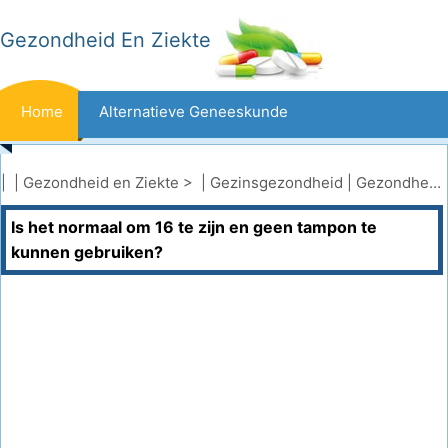
Gezondheid En Ziekte
Home
Alternatieve Geneeskunde
Beten En Steken
Kanker
| |
Gezondheid en Ziekte
> |
Gezinsgezondheid
|
Gezondheid van tieners
Is het normaal om 16 te zijn en geen tampon te
Aandoeningen En Behandelingen
Mond- En Tandzorg
kunnen gebruiken?
Dieet En Voeding
Gezinsgezondheid
Zorgsector
Geestelijke Gezondheid
Volksgezondheid En Veiligheid
Operaties
Gezondheid