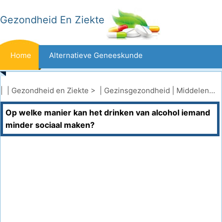
Gezondheid En Ziekte
Home
Alternatieve Geneeskunde
Beten En Steken
Kanker
| |
Gezondheid en Ziekte
> |
Gezinsgezondheid
|
Middelenmisbruik bij tieners
Op welke manier kan het drinken van alcohol iemand
Aandoeningen En Behandelingen
Mond- En Tandzorg
minder sociaal maken?
Dieet En Voeding
Gezinsgezondheid
Zorgsector
Geestelijke Gezondheid
Volksgezondheid En Veiligheid
Operaties
Gezondheid