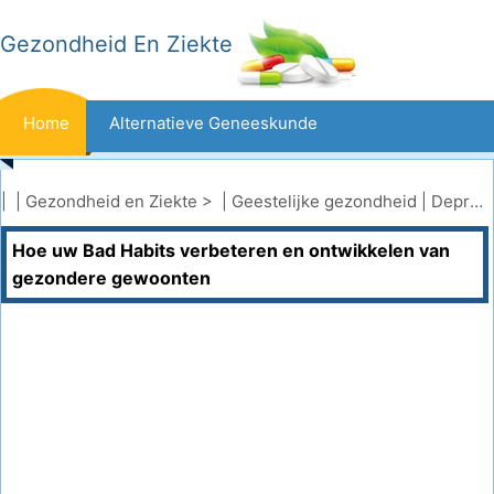
Gezondheid En Ziekte
Home
Alternatieve Geneeskunde
Beten En Steken
Kanker
| |
Gezondheid en Ziekte
> |
Geestelijke gezondheid
|
Depressie
Hoe uw Bad Habits verbeteren en ontwikkelen van
Aandoeningen En Behandelingen
Mond- En Tandzorg
gezondere gewoonten
Dieet En Voeding
Gezinsgezondheid
Zorgsector
Geestelijke Gezondheid
Volksgezondheid En Veiligheid
Operaties
Gezondheid