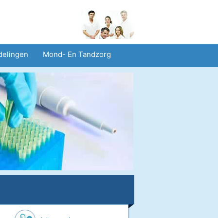
delingen
Mond- En Tandzorg
heid En Veiligheid
Operaties