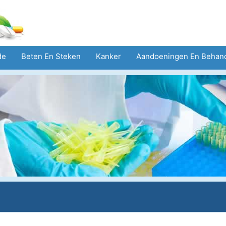
de
Beten En Steken
Kanker
Aandoeningen En Behan
eid
Zorgsector
Geestelijke Gezondheid
Volksgezond