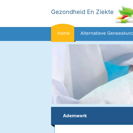
Gezondheid En Ziekte
Home
Alternatieve Geneeskun
Dieet En Voeding
Gezinsgezondh
Gezondheid
Ademwerk