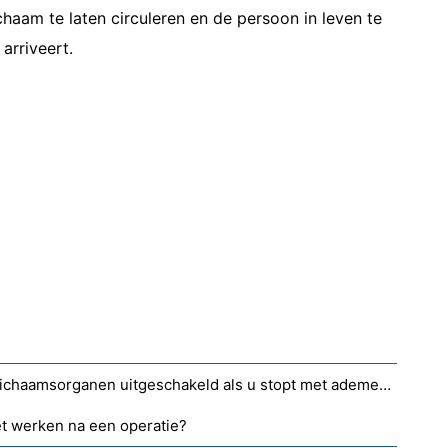
ichaam te laten circuleren en de persoon in leven te
arriveert.
In welke volgorde worden uw lichaamsorganen uitgeschakeld als u stopt met ademen?
t werken na een operatie?