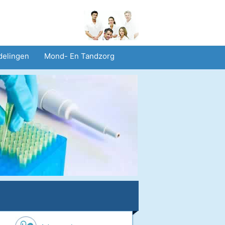
delingen
Mond- En Tandzorg
heid En Veiligheid
Operaties