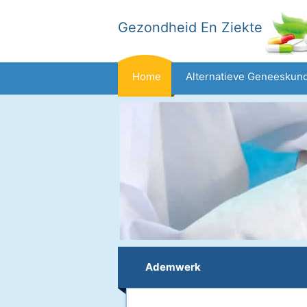
Gezondheid En Ziekte
Home
Alternatieve Geneeskun
Dieet En Voeding
Gezinsgezondh
Gezondheid
Ademwerk