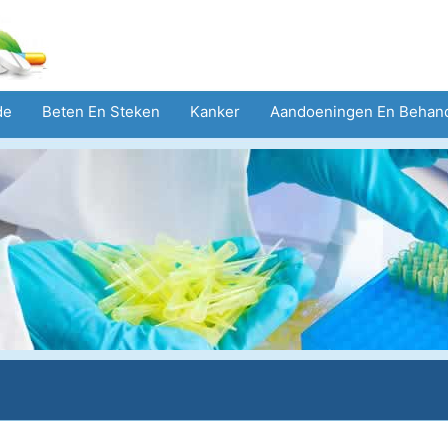
de
Beten En Steken
Kanker
Aandoeningen En Behan
eid
Zorgsector
Geestelijke Gezondheid
Volksgezond