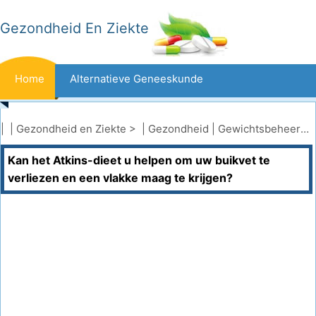
Gezondheid En Ziekte
Home
Alternatieve Geneeskunde
Beten En Steken
Kanker
| |
Gezondheid en Ziekte
> |
Gezondheid
|
Gewichtsbeheersing
Kan het Atkins-dieet u helpen om uw buikvet te
Aandoeningen En Behandelingen
Mond- En Tandzorg
verliezen en een vlakke maag te krijgen?
Dieet En Voeding
Gezinsgezondheid
Zorgsector
Geestelijke Gezondheid
Volksgezondheid En Veiligheid
Operaties
Gezondheid