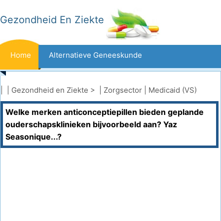
Gezondheid En Ziekte
Home
Alternatieve Geneeskunde
Beten En Steken
Kanker
| |
Gezondheid en Ziekte
> |
Zorgsector
|
Medicaid (VS)
Welke merken anticonceptiepillen bieden geplande
Aandoeningen En Behandelingen
Mond- En Tandzorg
ouderschapsklinieken bijvoorbeeld aan? Yaz
Seasonique...?
Dieet En Voeding
Gezinsgezondheid
Zorgsector
Geestelijke Gezondheid
Volksgezondheid En Veiligheid
Operaties
Gezondheid