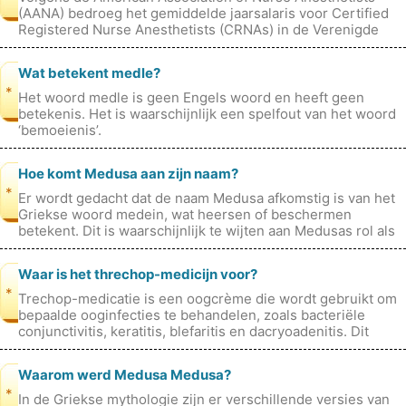
(AANA) bedroeg het gemiddelde jaarsalaris voor Certified
Registered Nurse Anesthetists (CRNAs) in de Verenigde
Staten in 2021 $193.449.
Wat betekent medle?
*
Het woord medle is geen Engels woord en heeft geen
betekenis. Het is waarschijnlijk een spelfout van het woord
‘bemoeienis’.
Hoe komt Medusa aan zijn naam?
*
Er wordt gedacht dat de naam Medusa afkomstig is van het
Griekse woord medein, wat heersen of beschermen
betekent. Dit is waarschijnlijk te wijten aan Medusas rol als
beschermer en beschermf
Waar is het threchop-medicijn voor?
*
Trechop-medicatie is een oogcrème die wordt gebruikt om
bepaalde ooginfecties te behandelen, zoals bacteriële
conjunctivitis, keratitis, blefaritis en dacryoadenitis. Dit
medicijn behoort to
Waarom werd Medusa Medusa?
*
In de Griekse mythologie zijn er verschillende versies van