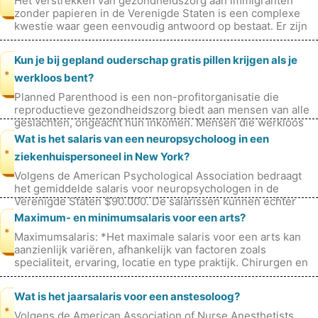
Het verstrekken van gezondheidszorg aan immigranten
zonder papieren in de Verenigde Staten is een complexe
kwestie waar geen eenvoudig antwoord op bestaat. Er zijn
een aantal federale en sta
Kun je bij gepland ouderschap gratis pillen krijgen als je
*
werkloos bent?
Planned Parenthood is een non-profitorganisatie die
reproductieve gezondheidszorg biedt aan mensen van alle
geslachten, ongeacht hun inkomen. Mensen die werkloos
zijn, kunnen bij Planned Par
Wat is het salaris van een neuropsycholoog in een
*
ziekenhuispersoneel in New York?
Volgens de American Psychological Association bedraagt ​​
het gemiddelde salaris voor neuropsychologen in de
Verenigde Staten $90.000. De salarissen kunnen echter
aanzienlijk variëren, afhank
Maximum- en minimumsalaris voor een arts?
*
Maximumsalaris: *Het maximale salaris voor een arts kan
aanzienlijk variëren, afhankelijk van factoren zoals
specialiteit, ervaring, locatie en type praktijk. Chirurgen en
specialisten heb
Wat is het jaarsalaris voor een anstesoloog?
*
Volgens de American Association of Nurse Anesthetists