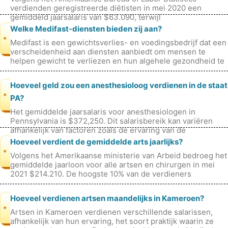
verdienden geregistreerde diëtisten in mei 2020 een
gemiddeld jaarsalaris van $63.090, terwijl
verpleegkundigen een gemiddeld jaarsalaris v
Welke Medifast-diensten bieden zij aan?
*
Medifast is een gewichtsverlies- en voedingsbedrijf dat een
verscheidenheid aan diensten aanbiedt om mensen te
helpen gewicht te verliezen en hun algehele gezondheid te
verbeteren. Deze dien
Hoeveel geld zou een anesthesioloog verdienen in de staat
*
PA?
Het gemiddelde jaarsalaris voor anesthesiologen in
Pennsylvania is $372,250. Dit salarisbereik kan variëren
afhankelijk van factoren zoals de ervaring van de
anesthesioloog, het opleidingsni
Hoeveel verdient de gemiddelde arts jaarlijks?
*
Volgens het Amerikaanse ministerie van Arbeid bedroeg het
gemiddelde jaarloon voor alle artsen en chirurgen in mei
2021 $214.210. De hoogste 10% van de verdieners
verdiende meer dan $338.810
Hoeveel verdienen artsen maandelijks in Kameroen?
*
Artsen in Kameroen verdienen verschillende salarissen,
afhankelijk van hun ervaring, het soort praktijk waarin ze