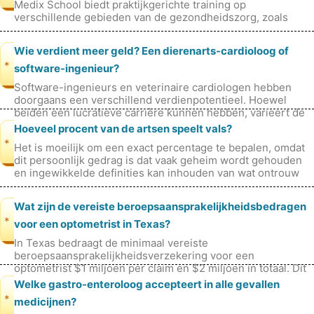
Medix School biedt praktijkgerichte training op
verschillende gebieden van de gezondheidszorg, zoals
medische assistentie, verplee
Wie verdient meer geld? Een dierenarts-cardioloog of
*
software-ingenieur?
Software-ingenieurs en veterinaire cardiologen hebben
doorgaans een verschillend verdienpotentieel. Hoewel
beiden een lucratieve carrière kunnen hebben, varieert de
beloning op basis van fac
Hoeveel procent van de artsen speelt vals?
*
Het is moeilijk om een ​​exact percentage te bepalen, omdat
dit persoonlijk gedrag is dat vaak geheim wordt gehouden
en ingewikkelde definities kan inhouden van wat ontrouw
inhoudt.
Wat zijn de vereiste beroepsaansprakelijkheidsbedragen
*
voor een optometrist in Texas?
In Texas bedraagt ​​de minimaal vereiste
beroepsaansprakelijkheidsverzekering voor een
optometrist $1 miljoen per claim en $2 miljoen in totaal. Dit
betekent dat de verzekeringspolis dekking
Welke gastro-enteroloog accepteert in alle gevallen
*
medicijnen?