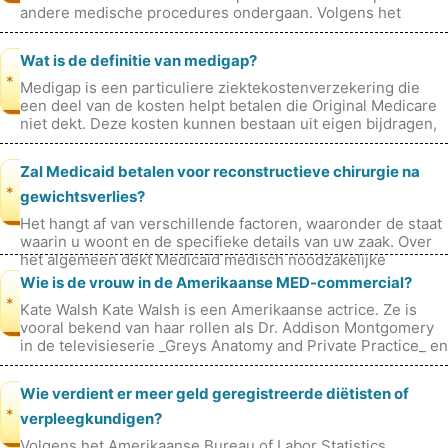
andere medische procedures ondergaan. Volgens het
Amerikaanse Bureau of
Wat is de definitie van medigap?
*
Medigap is een particuliere ziektekostenverzekering die
een deel van de kosten helpt betalen die Original Medicare
niet dekt. Deze kosten kunnen bestaan ​​uit eigen bijdragen,
co-assurantie
Zal Medicaid betalen voor reconstructieve chirurgie na
*
gewichtsverlies?
Het hangt af van verschillende factoren, waaronder de staat
waarin u woont en de specifieke details van uw zaak. Over
het algemeen dekt Medicaid medisch noodzakelijke
diensten, en reconstruc
Wie is de vrouw in de Amerikaanse MED-commercial?
*
Kate Walsh Kate Walsh is een Amerikaanse actrice. Ze is
vooral bekend van haar rollen als Dr. Addison Montgomery
in de televisieserie _Greys Anatomy and Private Practice_ en
als Rebecca Wr
Wie verdient er meer geld geregistreerde diëtisten of
*
verpleegkundigen?
Volgens het Amerikaanse Bureau of Labor Statistics