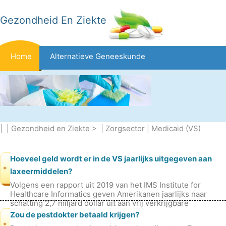
Gezondheid En Ziekte
Home
Alternatieve Geneeskunde
Beten En Steken
Kanker
Aandoeningen En Behandelingen
Mond- En Tandzorg
| |
Gezondheid en Ziekte
> |
Zorgsector
|
Medicaid (VS)
Dieet En Voeding
Gezinsgezondheid
Zorgsector
Hoeveel geld wordt er in de VS jaarlijks uitgegeven aan
*
laxeermiddelen?
Volgens een rapport uit 2019 van het IMS Institute for
Geestelijke Gezondheid
Volksgezondheid En Veiligheid
Healthcare Informatics geven Amerikanen jaarlijks naar
schatting 2,7 miljard dollar uit aan vrij verkrijgbare
laxeermiddelen. Dit cijfe
Zou de pestdokter betaald krijgen?
Operaties
Gezondheid
*