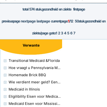
hoogopgeleid en maakt
total
574
stuk.gezondheid en ziekte firstpage
previouspage
nextpage
lastpage
currentpage:
1
/12
50
stuk.gezondheid en
ziekte/page goto:
1
2
3
4
5
6
7
Verwante
Transitional Medicaid &Florida
Hoe vraagt ​​u Pennsylvania Medicaid
Homemade Brick BBQ
Wie verdient meer geld? Een dierenarts-cardioloog of software-ingenieur?
Medicaid in Illinois
Eligilibility Eisen voor Medicaid in Illinois
Medicaid Eisen voor Mississippi