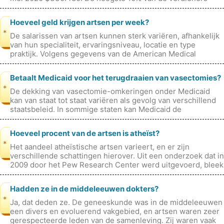
verdiende meer dan $401.050 per
Hoeveel geld krijgen artsen per week?
*
De salarissen van artsen kunnen sterk variëren, afhankelijk
van hun specialiteit, ervaringsniveau, locatie en type
praktijk. Volgens gegevens van de American Medical
Association (AMA) bedroe
Betaalt Medicaid voor het terugdraaien van vasectomies?
*
De dekking van vasectomie-omkeringen onder Medicaid
kan van staat tot staat variëren als gevolg van verschillend
staatsbeleid. In sommige staten kan Medicaid de
omkeringen van vasectomies de
Hoeveel procent van de artsen is atheïst?
*
Het aandeel atheïstische artsen varieert, en er zijn
verschillende schattingen hierover. Uit een onderzoek dat in
2009 door het Pew Research Center werd uitgevoerd, bleek
dat ongeveer 34% va
Hadden ze in de middeleeuwen dokters?
*
Ja, dat deden ze. De geneeskunde was in de middeleeuwen
een divers en evoluerend vakgebied, en artsen waren zeer
gerespecteerde leden van de samenleving. Zij waren vaak