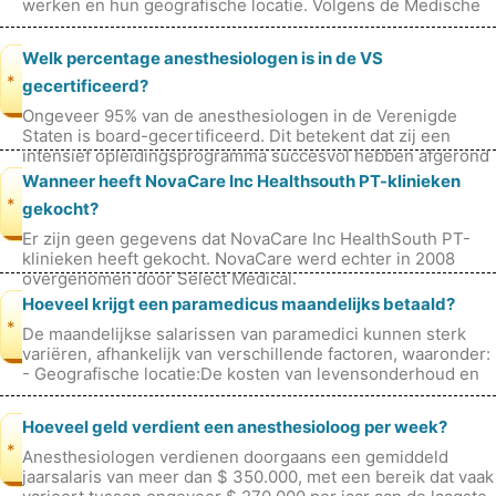
werken en hun geografische locatie. Volgens de Medische
Raad van Kameroen be
Welk percentage anesthesiologen is in de VS
*
gecertificeerd?
Ongeveer 95% van de anesthesiologen in de Verenigde
Staten is board-gecertificeerd. Dit betekent dat zij een
intensief opleidingsprogramma succesvol hebben afgerond
en hun kennis en vaardigh
Wanneer heeft NovaCare Inc Healthsouth PT-klinieken
*
gekocht?
Er zijn geen gegevens dat NovaCare Inc HealthSouth PT-
klinieken heeft gekocht. NovaCare werd echter in 2008
overgenomen door Select Medical.
Hoeveel krijgt een paramedicus maandelijks betaald?
*
De maandelijkse salarissen van paramedici kunnen sterk
variëren, afhankelijk van verschillende factoren, waaronder:
- Geografische locatie:De kosten van levensonderhoud en
loonschalen kunnen
Hoeveel geld verdient een anesthesioloog per week?
*
Anesthesiologen verdienen doorgaans een gemiddeld
jaarsalaris van meer dan $ 350.000, met een bereik dat vaak