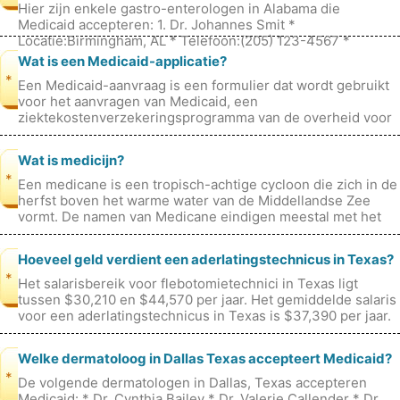
Hier zijn enkele gastro-enterologen in Alabama die
Medicaid accepteren: 1. Dr. Johannes Smit *
Locatie:Birmingham, AL * Telefoon:(205) 123-4567 *
Nieuwe patiënten accepteren:Ja 2. Dr.
Wat is een Medicaid-applicatie?
*
Een Medicaid-aanvraag is een formulier dat wordt gebruikt
voor het aanvragen van Medicaid, een
ziektekostenverzekeringsprogramma van de overheid voor
individuen en gezinnen met een laag inko
Wat is medicijn?
*
Een medicane is een tropisch-achtige cycloon die zich in de
herfst boven het warme water van de Middellandse Zee
vormt. De namen van Medicane eindigen meestal met het
achtervoegsel -ane, net
Hoeveel geld verdient een aderlatingstechnicus in Texas?
*
Het salarisbereik voor flebotomietechnici in Texas ligt
tussen $30,210 en $44,570 per jaar. Het gemiddelde salaris
voor een aderlatingstechnicus in Texas is $37,390 per jaar.
De volgende f
Welke dermatoloog in Dallas Texas accepteert Medicaid?
*
De volgende dermatologen in Dallas, Texas accepteren
Medicaid: * Dr. Cynthia Bailey * Dr. Valerie Callender * Dr.