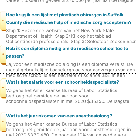
varieert tussen ongeveer $ 270.000 per jaar aan de laagste
kant en tot ver in de
Hoe krijg ik een lijst met plastisch chirurgen in Suffolk
*
County die medische hulp of medische zorg accepteren?
Stap 1: Bezoek de website van het New York State
Department of Health. Stap 2: Klik op het tabblad
Gelicentieerde professionals. Stap 3: Selecteer Zoeken naar
een zorgverlener. Stap 4:
Heb ik een diploma nodig om de medische school toe te
*
passen?
Ja, voor een medische opleiding is een diploma vereist. De
meest gebruikelijke bachelorgraad voor aanvragers van een
medische school is een bachelor of science (BS) in een
wetenschapsgerelat
Wat is het salaris voor een schoonheidsspecialiste?
*
Volgens het Amerikaanse Bureau of Labor Statistics
bedroeg het gemiddelde jaarloon voor
schoonheidsspecialisten in mei 2020 $36.150. De laagste
10% van de verdieners verdiende minder dan $23
Wat is het jaarinkomen van een anesthesioloog?
*
Volgens het Amerikaanse Bureau of Labor Statistics
bedroeg het gemiddelde jaarloon voor anesthesiologen in
mei 2020 $330.480. De hoogste 10% van de verdieners