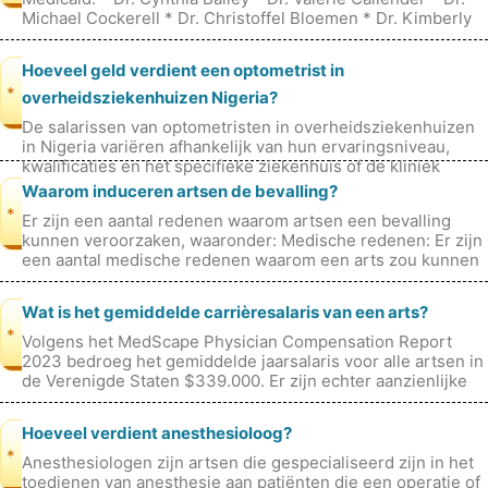
Michael Cockerell * Dr. Christoffel Bloemen * Dr. Kimberly
Garza * Dr.
Hoeveel geld verdient een optometrist in
*
overheidsziekenhuizen Nigeria?
De salarissen van optometristen in overheidsziekenhuizen
in Nigeria variëren afhankelijk van hun ervaringsniveau,
kwalificaties en het specifieke ziekenhuis of de kliniek
waarin ze werken. H
Waarom induceren artsen de bevalling?
*
Er zijn een aantal redenen waarom artsen een bevalling
kunnen veroorzaken, waaronder: Medische redenen: Er zijn
een aantal medische redenen waarom een ​​arts zou kunnen
aanbevelen om de bev
Wat is het gemiddelde carrièresalaris van een arts?
*
Volgens het MedScape Physician Compensation Report
2023 bedroeg het gemiddelde jaarsalaris voor alle artsen in
de Verenigde Staten $339.000. Er zijn echter aanzienlijke
verschillen in inkoms
Hoeveel verdient anesthesioloog?
*
Anesthesiologen zijn artsen die gespecialiseerd zijn in het
toedienen van anesthesie aan patiënten die een operatie of