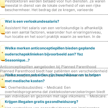
Pestdoktoren werden betaald voor hun diensten. Ze waren
meestal in dienst van de lokale overheid of van een rijke
beschermheer. Het bedrag dat ze kregen, varieerde
afhankelijk van de locatie
Wat is een verloskundesalaris?
*
Assistent Het salaris van een verloskundige is afhankelijk
van een aantal factoren, waaronder hun ervaringsniveau,
hun locatie en het soort praktijk waarin ze werken. In de
Verenigde State
Welke merken anticonceptiepillen bieden geplande
*
ouderschapsklinieken bijvoorbeeld aan? Yaz
Seasonique...?
Anticonceptiepillen aangeboden bij Planned Parenthood
Planned Parenthood biedt haar patiënten een verscheidenheid
Welke soorten subsidies zijn beschikbaar om te helpen
aan anticonceptiepillen. De specifieke merken en soorten
pillen die beschi
*
met medische kosten?
1. Overheidssubsidies: - Medicaid: Een
overheidsprogramma dat ziektekostenverzekeringen biedt
aan individuen en gezinnen met lage inkomens. - Medicare:
Een overheidsprogramma dat een ziekt
Krijgen illegalen gratis gezondheidszorg?
*