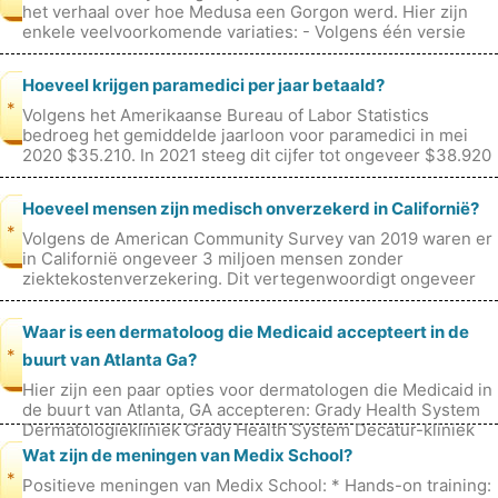
het verhaal over hoe Medusa een Gorgon werd. Hier zijn
enkele veelvoorkomende variaties: - Volgens één versie
Medusa was oorspronk
Hoeveel krijgen paramedici per jaar betaald?
*
Volgens het Amerikaanse Bureau of Labor Statistics
bedroeg het gemiddelde jaarloon voor paramedici in mei
2020 $35.210. In 2021 steeg dit cijfer tot ongeveer $38.920
per jaar.
Hoeveel mensen zijn medisch onverzekerd in Californië?
*
Volgens de American Community Survey van 2019 waren er
in Californië ongeveer 3 miljoen mensen zonder
ziektekostenverzekering. Dit vertegenwoordigt ongeveer
7,5% van de bevolking, wat hoger
Waar is een dermatoloog die Medicaid accepteert in de
*
buurt van Atlanta Ga?
Hier zijn een paar opties voor dermatologen die Medicaid in
de buurt van Atlanta, GA accepteren: Grady Health System
Dermatologiekliniek Grady Health System Decatur-kliniek
Candlerweg 287
Wat zijn de meningen van Medix School?
*
Positieve meningen van Medix School: * Hands-on training: