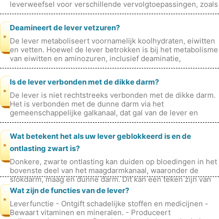
leverweefsel voor verschillende vervolgtoepassingen, zoals
eiwitanalyse, enzymte
Deamineert de lever vetzuren?
*
De lever metaboliseert voornamelijk koolhydraten, eiwitten
en vetten. Hoewel de lever betrokken is bij het metabolisme
van eiwitten en aminozuren, inclusief deaminatie,
deamineert hij vetzur
Is de lever verbonden met de dikke darm?
*
De lever is niet rechtstreeks verbonden met de dikke darm.
Het is verbonden met de dunne darm via het
gemeenschappelijke galkanaal, dat gal van de lever en
galblaas naar de twaalfvingerige d
Wat betekent het als uw lever geblokkeerd is en de
*
ontlasting zwart is?
Donkere, zwarte ontlasting kan duiden op bloedingen in het
bovenste deel van het maagdarmkanaal, waaronder de
slokdarm, maag en dunne darm. Dit kan een teken zijn van
een ernstige medische a
Wat zijn de functies van de lever?
*
Leverfunctie - Ontgift schadelijke stoffen en medicijnen -
Bewaart vitaminen en mineralen. - Produceert