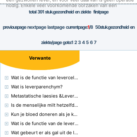
nodig. Enkele veel voorkomende oorzaken van een
gezwollen lever zijn:
total
391
stuk.gezondheid en ziekte firstpage
previouspage
nextpage
lastpage
currentpage:
1
/8
50
stuk.gezondheid en
ziekte/page goto:
1
2
3
4
5
6
7
Verwante
Wat is de functie van levercellen?
Wat is leverparenchym?
Metastatische laesies &Leverkanker Diagnose
Is de menselijke milt hetzelfde als de lever?
Kun je bloed doneren als je kanker hebt gehad?
Wat is de functie van de leverklier?
Wat gebeurt er als gal uit de lever kristalliseert?