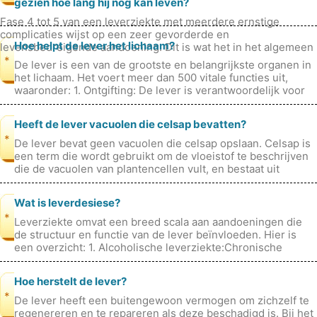
gezien hoe lang hij nog kan leven?
Fase 4 tot 5 van een leverziekte met meerdere ernstige
complicaties wijst op een zeer gevorderde en
Hoe helpt de lever het lichaam?
levensbedreigende aandoening. Dit is wat het in het algemeen
betekent: Fase 4: Deze fase
*
De lever is een van de grootste en belangrijkste organen in
het lichaam. Het voert meer dan 500 vitale functies uit,
waaronder: 1. Ontgifting: De lever is verantwoordelijk voor
het ontgifte
Heeft de lever vacuolen die celsap bevatten?
*
De lever bevat geen vacuolen die celsap opslaan. Celsap is
een term die wordt gebruikt om de vloeistof te beschrijven
die de vacuolen van plantencellen vult, en bestaat uit
verschillende opg
Wat is leverdesiese?
*
Leverziekte omvat een breed scala aan aandoeningen die
de structuur en functie van de lever beïnvloeden. Hier is
een overzicht: 1. Alcoholische leverziekte:Chronische
consumptie van overmat
Hoe herstelt de lever?
*
De lever heeft een buitengewoon vermogen om zichzelf te
regenereren en te repareren als deze beschadigd is. Bij het