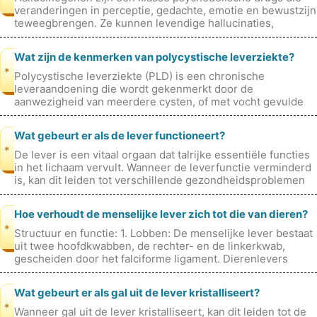
veranderingen in perceptie, gedachte, emotie en bewustzijn
teweegbrengen. Ze kunnen levendige hallucinaties,
visioenen en andere zintu
Wat zijn de kenmerken van polycystische leverziekte?
*
Polycystische leverziekte (PLD) is een chronische
leveraandoening die wordt gekenmerkt door de
aanwezigheid van meerdere cysten, of met vocht gevulde
zakjes, in de lever. De cysten zijn mees
Wat gebeurt er als de lever functioneert?
*
De lever is een vitaal orgaan dat talrijke essentiële functies
in het lichaam vervult. Wanneer de leverfunctie verminderd
is, kan dit leiden tot verschillende gezondheidsproblemen
en aandoen
Hoe verhoudt de menselijke lever zich tot die van dieren?
*
Structuur en functie: 1. Lobben: De menselijke lever bestaat
uit twee hoofdkwabben, de rechter- en de linkerkwab,
gescheiden door het falciforme ligament. Dierenlevers
kunnen variëren in l
Wat gebeurt er als gal uit de lever kristalliseert?
*
Wanneer gal uit de lever kristalliseert, kan dit leiden tot de