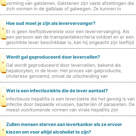
vorming van galstenen. Galstenen zijn vaste afzettingen die
zich vormen in de galblaas of galwegen. Ze kunnen in
grootte variër
Hoe oud moet je zijn als leververvanger?
*
Er is geen leeftijdsvereiste voor een leververvanging. Als
een persoon aan de transplantatiecriteria voldoet en er een
geschikte lever beschikbaar is, kan hij ongeacht zijn leeftijd
een leve
Wordt gal geproduceerd door levercellen?
*
Gal wordt geproduceerd door levercellen, bekend als
hepatocyten, in de lever. Het proces van galproductie,
cholerese genoemd, omvat de uitscheiding van
galbestanddelen in de galkanaaltjes, d
Wat is een infectieziekte die de lever aantast?
*
Infectieuze hepatitis is een leverziekte die het gevolg is van
infectie door bepaalde virussen, bacteriën of parasieten. De
meest voorkomende vormen van virale hepatitis zijn
hepatitis A, he
Zullen mensen sterven aan leverkanker als ze ervoor
*
kiezen om voor altijd alcoholist te zijn?