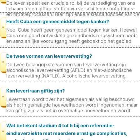
De lever speelt een cruciale rol bij de verdediging van ons
lichaam tegen giftige stoffen via verschillende ontgiftings-
en filtratieprocessen. Hier zijn enkele sleutelfuncties van de
lever
Heeft Cuba een geneesmiddel tegen kanker?
*
Nee, Cuba heeft geen geneesmiddel tegen kanker. Hoewel
Cuba een goed ontwikkeld gezondheidszorgsysteem heeft
en aanzienlijke vooruitgang heeft geboekt op het gebied
van medisch onderzoek, is
De twee vormen van leververvetting?
*
De twee belangrijkste vormen van leververvetting zijn
alcoholische leververvetting (AFLD) en niet-alcoholische
leververvetting (NAFLD). Alcoholische leververvetting
(AFLD) wordt veroorzaak
Kan levertraan giftig zijn?
*
Levertraan wordt over het algemeen als veilig beschouwd
als het in gematigde hoeveelheden wordt ingenomen, maar
kan giftig zijn als het in overmatige hoeveelheden wordt
ingenomen. De belangr
Wat betekent stadium 4 tot 5 bij een referentie-
*
eindleverziekte met meerdere ernstige complicaties,