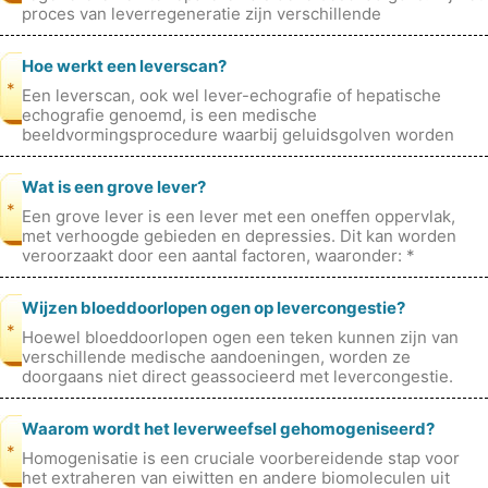
proces van leverregeneratie zijn verschillende
mechanismen en cellulaire r
Hoe werkt een leverscan?
*
Een leverscan, ook wel lever-echografie of hepatische
echografie genoemd, is een medische
beeldvormingsprocedure waarbij geluidsgolven worden
gebruikt om realtime beelden van de lever, galbl
Wat is een grove lever?
*
Een grove lever is een lever met een oneffen oppervlak,
met verhoogde gebieden en depressies. Dit kan worden
veroorzaakt door een aantal factoren, waaronder: *
Cirrose:dit is een aandoening
Wijzen bloeddoorlopen ogen op levercongestie?
*
Hoewel bloeddoorlopen ogen een teken kunnen zijn van
verschillende medische aandoeningen, worden ze
doorgaans niet direct geassocieerd met levercongestie.
Bloeddoorlopen ogen, ook wel conjun
Waarom wordt het leverweefsel gehomogeniseerd?
*
Homogenisatie is een cruciale voorbereidende stap voor
het extraheren van eiwitten en andere biomoleculen uit