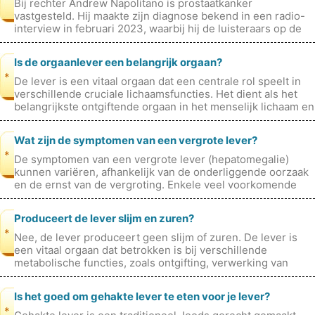
Bij rechter Andrew Napolitano is prostaatkanker
vastgesteld. Hij maakte zijn diagnose bekend in een radio-
interview in februari 2023, waarbij hij de luisteraars op de
hoogte bracht van zijn
Is de orgaanlever een belangrijk orgaan?
*
De lever is een vitaal orgaan dat een centrale rol speelt in
verschillende cruciale lichaamsfuncties. Het dient als het
belangrijkste ontgiftende orgaan in het menselijk lichaam en
filtert b
Wat zijn de symptomen van een vergrote lever?
*
De symptomen van een vergrote lever (hepatomegalie)
kunnen variëren, afhankelijk van de onderliggende oorzaak
en de ernst van de vergroting. Enkele veel voorkomende
symptomen die gepaard gaa
Produceert de lever slijm en zuren?
*
Nee, de lever produceert geen slijm of zuren. De lever is
een vitaal orgaan dat betrokken is bij verschillende
metabolische functies, zoals ontgifting, verwerking van
voedingsstoffen en galp
Is het goed om gehakte lever te eten voor je lever?
*