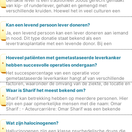
Gehakte lever is een traditioneel Joods gerecht gemaakt
van kip- of runderlever, gehakt en gemengd met
verschillende kruiden. Hoewel het in veel culturen een
geliefd gerecht is, is het niet
Kan een levend persoon lever doneren?
*
Ja, een levend persoon kan een lever doneren aan iemand
in nood. Dit type donatie staat bekend als een
levertransplantatie met een levende donor. Bij een
levertransplantatie met een levende
Hoeveel patiënten met gemetastaseerde leverkanker
*
hebben succesvolle operaties ondergaan?
Het succespercentage van een operatie voor
gemetastaseerde leverkanker hangt af van verschillende
factoren, waaronder de omvang van de ziekte, de locatie en
grootte van de tumoren, de algehe
Waar is Sharif het meest bekend om?
*
Sharif kan betrekking hebben op meerdere personen. Hier
zijn een paar opmerkelijke mensen met die naam: Omar
Sharif : - Acteurcarrière: Omar Sharif was een bekende
Egyptische acteur die in
Wat zijn halocinogenen?
*
Hallucinogenen zijn een klasse psychedelische drugs die