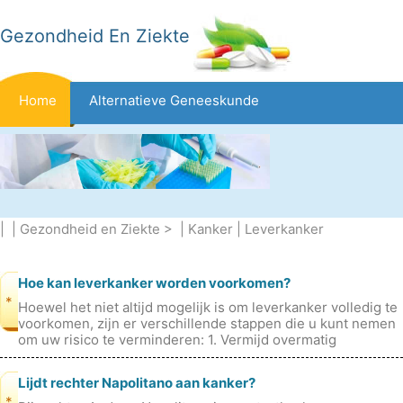
Gezondheid En Ziekte
Home
Alternatieve Geneeskunde
Beten En Steken
Kanker
Aandoeningen En Behandelingen
Mond- En Tandzorg
| |
Gezondheid en Ziekte
> |
Kanker
|
Leverkanker
Dieet En Voeding
Gezinsgezondheid
Zorgsector
Hoe kan leverkanker worden voorkomen?
*
Hoewel het niet altijd mogelijk is om leverkanker volledig te
voorkomen, zijn er verschillende stappen die u kunt nemen
Geestelijke Gezondheid
Volksgezondheid En Veiligheid
om uw risico te verminderen: 1. Vermijd overmatig
alcoholgebruik: Chr
Lijdt rechter Napolitano aan kanker?
Operaties
Gezondheid
*