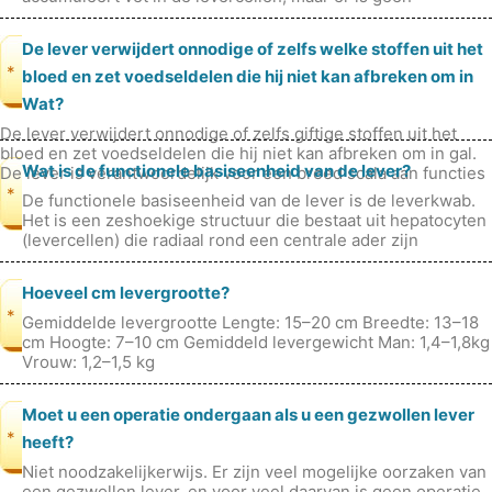
significante ont
De lever verwijdert onnodige of zelfs welke stoffen uit het
*
bloed en zet voedseldelen die hij niet kan afbreken om in
Wat?
De lever verwijdert onnodige of zelfs giftige stoffen uit het
bloed en zet voedseldelen die hij niet kan afbreken om in gal.
Wat is de functionele basiseenheid van de lever?
De lever is verantwoordelijk voor een breed scala aan functies
*
De functionele basiseenheid van de lever is de leverkwab.
Het is een zeshoekige structuur die bestaat uit hepatocyten
(levercellen) die radiaal rond een centrale ader zijn
gerangschikt. De l
Hoeveel cm levergrootte?
*
Gemiddelde levergrootte Lengte: 15–20 cm Breedte: 13–18
cm Hoogte: 7–10 cm Gemiddeld levergewicht Man: 1,4–1,8kg
Vrouw: 1,2–1,5 kg
Moet u een operatie ondergaan als u een gezwollen lever
*
heeft?
Niet noodzakelijkerwijs. Er zijn veel mogelijke oorzaken van
een gezwollen lever, en voor veel daarvan is geen operatie