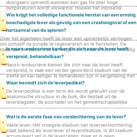
doorgaans optreedt wanneer een gas tot zeer hoge
temperaturen wordt verwarmd. Hoewel het menselijk
lichaam een ​​redelijk constan
Wie krijgt het volledige functionele herstel van een ernstig
*
beschadigde lever als gevolg van een crashongeval of een
hartaanval van de spieren?
Over het algemeen heeft de lever een opmerkelijk vermogen
om zichzelf na schade te regenereren en te herstellen. De
Is neuro-endocriene kanker die zich naar de lever heeft
mate van herstel en het vermogen om de leverfunctie volledig
te herstellen
*
verspreid, behandelbaar?
Neuro-endocriene kanker die zich naar de lever heeft
verspreid, is vaak een verder gevorderd stadium van de
ziekte en kan lastiger te behandelen zijn in vergelijking met
eerdere stadia. Er z
Waar bevindt zich de leverpedikel?
*
De leverpedikel is een term die wordt gebruikt voor de
anatomische structuur in de buik, die bestaat uit de
leverslagader, de poortader en het gemeenschappelijke
galkanaal terwijl ze van en
Wat is de eerste fase van verslechtering van de lever?
*
Vaste lever: Het vroegste stadium van leververslechtering
staat bekend als leverlever of leversteatose. In dit stadium
accumuleert vet in de levercellen, maar er is geen