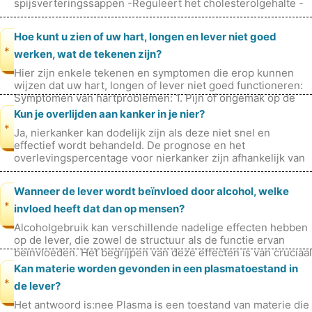
spijsverteringssappen -Reguleert het cholesterolgehalte -
Verwijdert afvalproducten
Hoe kunt u zien of uw hart, longen en lever niet goed
*
werken, wat de tekenen zijn?
Hier zijn enkele tekenen en symptomen die erop kunnen
wijzen dat uw hart, longen of lever niet goed functioneren:
Symptomen van hartproblemen: 1. Pijn of ongemak op de
borst (angina pecto
Kun je overlijden aan kanker in je nier?
*
Ja, nierkanker kan dodelijk zijn als deze niet snel en
effectief wordt behandeld. De prognose en het
overlevingspercentage voor nierkanker zijn afhankelijk van
verschillende factoren, waaron
Wanneer de lever wordt beïnvloed door alcohol, welke
*
invloed heeft dat dan op mensen?
Alcoholgebruik kan verschillende nadelige effecten hebben
op de lever, die zowel de structuur als de functie ervan
beïnvloeden. Het begrijpen van deze effecten is van cruciaal
belang bij het
Kan materie worden gevonden in een plasmatoestand in
*
de lever?
Het antwoord is:nee Plasma is een toestand van materie die