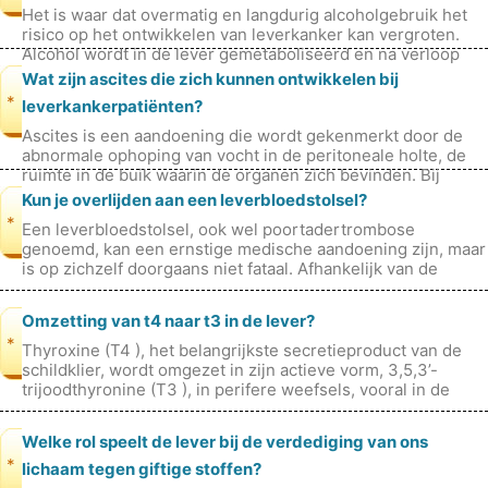
Het is waar dat overmatig en langdurig alcoholgebruik het
risico op het ontwikkelen van leverkanker kan vergroten.
Alcohol wordt in de lever gemetaboliseerd en na verloop
van tijd kan zwaar
Wat zijn ascites die zich kunnen ontwikkelen bij
*
leverkankerpatiënten?
Ascites is een aandoening die wordt gekenmerkt door de
abnormale ophoping van vocht in de peritoneale holte, de
ruimte in de buik waarin de organen zich bevinden. Bij
leverkankerpatiënten ku
Kun je overlijden aan een leverbloedstolsel?
*
Een leverbloedstolsel, ook wel poortadertrombose
genoemd, kan een ernstige medische aandoening zijn, maar
is op zichzelf doorgaans niet fataal. Afhankelijk van de
onderliggende oorzaak van h
Omzetting van t4 naar t3 in de lever?
*
Thyroxine (T4 ), het belangrijkste secretieproduct van de
schildklier, wordt omgezet in zijn actieve vorm, 3,5,3’-
trijoodthyronine (T3 ), in perifere weefsels, vooral in de
lever en de niere
Welke rol speelt de lever bij de verdediging van ons
*
lichaam tegen giftige stoffen?