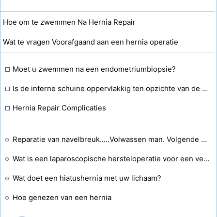
Hoe om te zwemmen Na Hernia Repair
Wat te vragen Voorafgaand aan een hernia operatie
Moet u zwemmen na een endometriumbiopsie?
Is de interne schuine oppervlakkig ten opzichte van de transversale abdominis?
Hernia Repair Complicaties
Reparatie van navelbreuk.....Volwassen man. Volgende week een Lapr-operatie ondergaan. Als hij 2 hernia's of tranen vindt, heeft dit dan invloed op het succespercentage van de procedure?
Wat is een laparoscopische hersteloperatie voor een ventrale hernia?
Wat doet een hiatushernia met uw lichaam?
Hoe genezen van een hernia