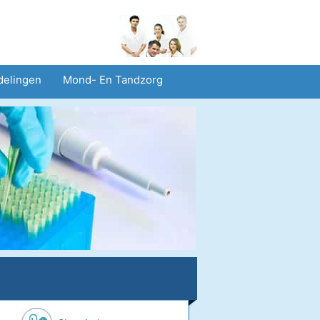
delingen
Mond- En Tandzorg
heid En Veiligheid
Operaties