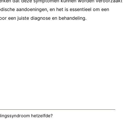
 merken dat deze symptomen kunnen worden veroorzaakt
ische aandoeningen, en het is essentieel om een ​​
oor een juiste diagnose en behandeling.
dingssyndroom hetzelfde?