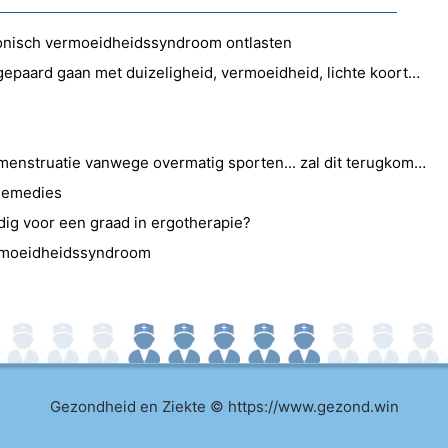
nisch vermoeidheidssyndroom ontlasten
Wat zijn enkele ziekten die gepaard gaan met duizeligheid, vermoeidheid, lichte koorts en zwakte?
Als u al te laat bent met uw menstruatie vanwege overmatig sporten... zal dit terugkomen op een paar dagen dat u plotseling stopt met sporten?
Remedies
dig voor een graad in ergotherapie?
ermoeidheidssyndroom
Gezondheid en Ziekte © https://www.gezond.win