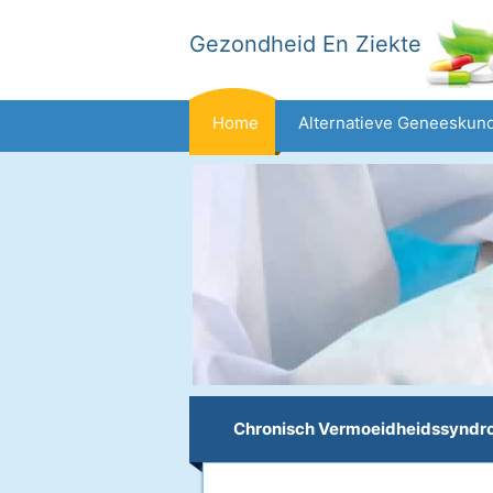
Gezondheid En Ziekte
Home
Alternatieve Geneeskun
Dieet En Voeding
Gezinsgezondh
Gezondheid
Chronisch Vermoeidheidssynd