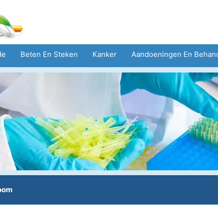
de
Beten En Steken
Kanker
Aandoeningen En Behan
eid
Zorgsector
Geestelijke Gezondheid
Volksgezond
room