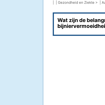
| |
Gezondheid en Ziekte
> |
A
Wat zijn de belan
bijniervermoeidhe