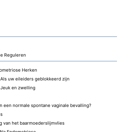
le Reguleren
ometriose Herken
Als uw eileiders geblokkeerd zijn
e Jeuk en zwelling
an een normale spontane vaginale bevalling?
es
g van het baarmoederslijmvlies
 Na Endometriose