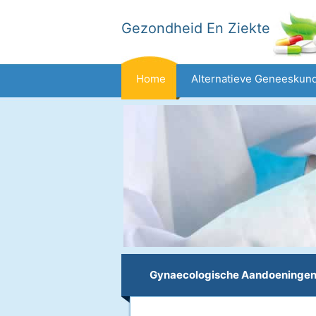
Gezondheid En Ziekte
Home
Alternatieve Geneeskun
Dieet En Voeding
Gezinsgezondh
Gezondheid
Gynaecologische Aandoeninge