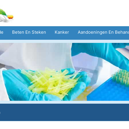
de
Beten En Steken
Kanker
Aandoeningen En Behan
eid
Zorgsector
Geestelijke Gezondheid
Volksgezond
n