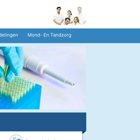
delingen
Mond- En Tandzorg
heid En Veiligheid
Operaties