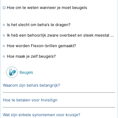
Hoe om te weten wanneer je moet beugels
Is het slecht om beha's te dragen?
Ik heb een behoorlijk zware overbeet en steek meestal je kaak uit om dit tegen te gaan. Ik denk erover om voor een beugel te gaan. Maar als ze naar achteren duwen, zullen mijn tanden ook trekken. Ik heb een zwakke kaak.?
Hoe worden Flexon-brillen gemaakt?
Hoe maak je zelf beugels?
Beugels
Waarom zijn beha’s belangrijk?
Hoe te betalen voor Invisilign
Wat zijn enkele synoniemen voor kruisje?