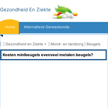
Gezondheid En Ziekte
Home
Alternatieve Geneeskunde
Beten En Steken
Kanker
| |
Gezondheid en Ziekte
> |
Mond- en tandzorg
|
Beugels
Kosten minibeugels evenveel metalen beugels?
Aandoeningen En Behandelingen
Mond- En Tandzorg
Dieet En Voeding
Gezinsgezondheid
Zorgsector
Geestelijke Gezondheid
Volksgezondheid En Veiligheid
Operaties
Gezondheid