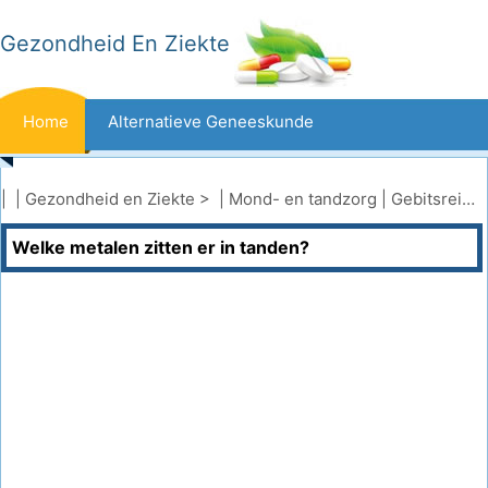
Gezondheid En Ziekte
Home
Alternatieve Geneeskunde
Beten En Steken
Kanker
| |
Gezondheid en Ziekte
> |
Mond- en tandzorg
|
Gebitsreiniging
Welke metalen zitten er in tanden?
Aandoeningen En Behandelingen
Mond- En Tandzorg
Dieet En Voeding
Gezinsgezondheid
Zorgsector
Geestelijke Gezondheid
Volksgezondheid En Veiligheid
Operaties
Gezondheid