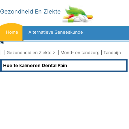
Gezondheid En Ziekte
Home
Alternatieve Geneeskunde
Beten En Steken
Kanker
| |
Gezondheid en Ziekte
> |
Mond- en tandzorg
|
Tandpijn
Hoe te kalmeren Dental Pain
Aandoeningen En Behandelingen
Mond- En Tandzorg
Dieet En Voeding
Gezinsgezondheid
Zorgsector
Geestelijke Gezondheid
Volksgezondheid En Veiligheid
Operaties
Gezondheid