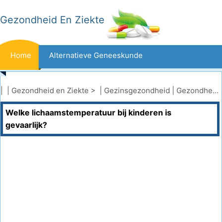
Gezondheid En Ziekte
Home
Alternatieve Geneeskunde
Beten En Steken
Kanker
| |
Gezondheid en Ziekte
> |
Gezinsgezondheid
|
Gezondheid van kinderen
Welke lichaamstemperatuur bij kinderen is
Aandoeningen En Behandelingen
Mond- En Tandzorg
gevaarlijk?
Dieet En Voeding
Gezinsgezondheid
Zorgsector
Geestelijke Gezondheid
Volksgezondheid En Veiligheid
Operaties
Gezondheid