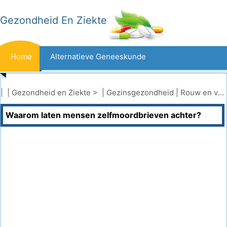
Gezondheid En Ziekte
Home
Alternatieve Geneeskunde
Beten En Steken
Kanker
| |
Gezondheid en Ziekte
> |
Gezinsgezondheid
|
Rouw en verlies
Waarom laten mensen zelfmoordbrieven achter?
Aandoeningen En Behandelingen
Mond- En Tandzorg
Dieet En Voeding
Gezinsgezondheid
Zorgsector
Geestelijke Gezondheid
Volksgezondheid En Veiligheid
Operaties
Gezondheid