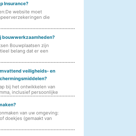
mp Insurance?
gen:De website moet
mpeerverzekeringen die
s bij bouwwerkzaamheden?
tsen Bouwplaatsen zijn
tieel belang dat er een
omvattend veiligheids- en
eschermingsmiddelen?
ap bij het ontwikkelen van
ma, inclusief persoonlijke
 maken?
oonmaken van uw omgeving:
 of doekjes (gemaakt van