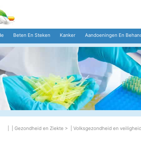
de
Beten En Steken
Kanker
Aandoeningen En Behan
eid
Zorgsector
Geestelijke Gezondheid
Volksgezond
| |
Gezondheid en Ziekte
> |
Volksgezondheid en veilighei