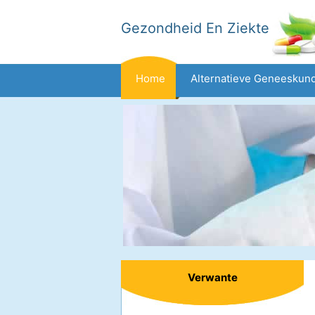
Gezondheid En Ziekte
Home
Alternatieve Geneeskun
Dieet En Voeding
Gezinsgezondh
Gezondheid
Verwante