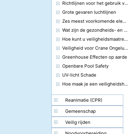
Richtlijnen voor het gebruik van hulpstukken voor Fall Protection
Grote gevaren luchtlijnen
Zes meest voorkomende elementen Opgelost in Ocean Water
Wat zijn de gezondheids- en veiligheidsvoorschriften voor de mijnbouw?
Hoe kunt u veiligheidsmaatregelen in acht nemen?
Veiligheid voor Crane Ongelukjes
Greenhouse Effecten op aarde
Openbare Pool Safety
UV-licht Schade
Hoe maak je een veiligheidshelm
Reanimatie (CPR)
Gemeenschap
Veilig rijden
Noodvoorbereiding