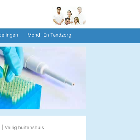
delingen
Mond- En Tandzorg
heid En Veiligheid
Operaties
d
|
Veilig buitenshuis