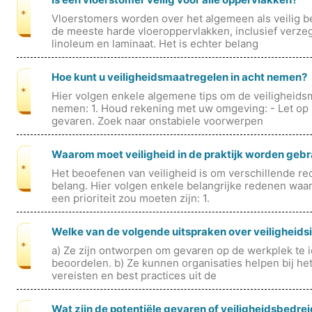
*
Vloerstomers worden over het algemeen als veilig 
de meeste harde vloeroppervlakken, inclusief verzeg
linoleum en laminaat. Het is echter belang
Hoe kunt u veiligheidsmaatregelen in acht nemen?
*
Hier volgen enkele algemene tips om de veiligheidsm
nemen: 1. Houd rekening met uw omgeving: - Let op
gevaren. Zoek naar onstabiele voorwerpen
Waarom moet veiligheid in de praktijk worden geb
*
Het beoefenen van veiligheid is om verschillende re
belang. Hier volgen enkele belangrijke redenen waar
een prioriteit zou moeten zijn: 1.
Welke van de volgende uitspraken over veiligheidsin
*
a) Ze zijn ontworpen om gevaren op de werkplek te id
beoordelen. b) Ze kunnen organisaties helpen bij het
vereisten en best practices uit de
Wat zijn de potentiële gevaren of veiligheidsbedr