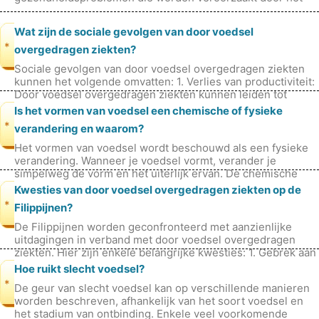
eten van besmet voedsel. Voedsel kan op elk punt
Wat zijn de sociale gevolgen van door voedsel
*
overgedragen ziekten?
Sociale gevolgen van door voedsel overgedragen ziekten
kunnen het volgende omvatten: 1. Verlies van productiviteit:
Door voedsel overgedragen ziekten kunnen leiden tot
productiviteitsverli
Is het vormen van voedsel een chemische of fysieke
*
verandering en waarom?
Het vormen van voedsel wordt beschouwd als een fysieke
verandering. Wanneer je voedsel vormt, verander je
simpelweg de vorm en het uiterlijk ervan. De chemische
samenstelling van het voedsel
Kwesties van door voedsel overgedragen ziekten op de
*
Filippijnen?
De Filippijnen worden geconfronteerd met aanzienlijke
uitdagingen in verband met door voedsel overgedragen
ziekten. Hier zijn enkele belangrijke kwesties: 1. Gebrek aan
goede regelgeving en
Hoe ruikt slecht voedsel?
*
De geur van slecht voedsel kan op verschillende manieren
worden beschreven, afhankelijk van het soort voedsel en
het stadium van ontbinding. Enkele veel voorkomende