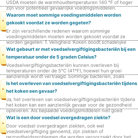
USDA moeten de warmhoudtemperaturen 140 °F of hoger
zijn voor potentieel gevaarlijke voedingsmiddelen.
Waarom moet sommige voedingsmiddelen worden
*
gekookt voordat ze worden gegeten?
Er zijn verschillende redenen waarom sommige
voedingsmiddelen moeten worden gekookt voordat ze
worden gegeten: 1. Veiligheid :Koken doodt schadelijke
micro-organismen, zoals bacteriën, viru
Wat gebeurt er met voedselvergiftigingsbacteriën bij een
*
temperatuur onder de 5 graden Celsius?
Voedselvergiftigingsbacteriën kunnen overleven bij
temperaturen onder de 5°C (41°F), hoewel hun groei
aanzienlijk wordt vertraagd. Sommige bacteriën, zoals
Listeria monocytogenes, kunnen bij
Is het overleven van voedselvergiftigingsbacteriën tijdens
*
het koken een gevaar?
Ja, het overleven van voedselvergiftigingsbacteriën tijdens
het koken kan een aanzienlijk gevaar voor de gezondheid
opleveren. Als bepaalde voedingsmiddelen niet goed
worden gekookt, bestaat
Wat is een door voedsel overgedragen ziekte?
*
Door voedsel overgedragen ziekten, ook wel
voedselvergiftiging genoemd, zijn ziekten of
gezondheidsproblemen die worden veroorzaakt door het