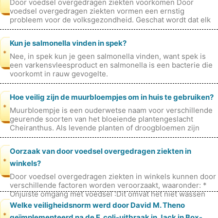
Door voedsel overgedragen ziekten voorkomen Door
voedsel overgedragen ziekten vormen een ernstig
probleem voor de volksgezondheid. Geschat wordt dat elk
jaar 1 op de 6 Amerikanen ziek wordt
Kun je salmonella vinden in spek?
*
Nee, in spek kun je geen salmonella vinden, want spek is
een varkensvleesproduct en salmonella is een bacterie die
voorkomt in rauw gevogelte.
Hoe veilig zijn de muurbloempjes om in huis te gebruiken?
*
Muurbloempje is een ouderwetse naam voor verschillende
geurende soorten van het bloeiende plantengeslacht
Cheiranthus. Als levende planten of droogbloemen zijn
muurbloempjes niet giftig voor
Oorzaak van door voedsel overgedragen ziekten in
*
winkels?
Door voedsel overgedragen ziekten in winkels kunnen door
verschillende factoren worden veroorzaakt, waaronder: *
Onjuiste omgang met voedsel :Dit omvat het niet wassen
van de handen voordat
Welke veiligheidsnorm werd door David M. Theno
*
geïmplementeerd na de E. coli-uitbraak in Jack in Box-