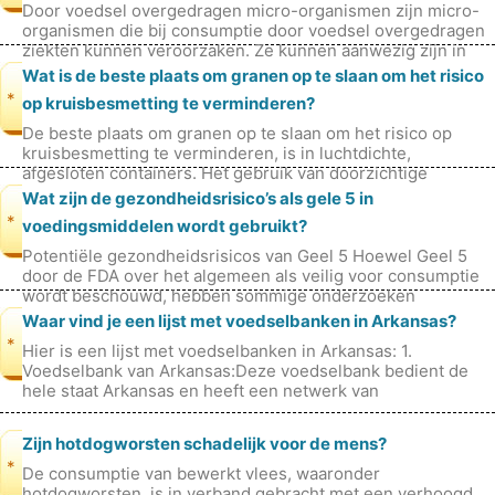
Door voedsel overgedragen micro-organismen zijn micro-
organismen die bij consumptie door voedsel overgedragen
ziekten kunnen veroorzaken. Ze kunnen aanwezig zijn in
rauw of onvoldoende verhi
Wat is de beste plaats om granen op te slaan om het risico
*
op kruisbesmetting te verminderen?
De beste plaats om granen op te slaan om het risico op
kruisbesmetting te verminderen, is in luchtdichte,
afgesloten containers. Het gebruik van doorzichtige
containers kan ook helpen om vis
Wat zijn de gezondheidsrisico’s als gele 5 in
*
voedingsmiddelen wordt gebruikt?
Potentiële gezondheidsrisicos van Geel 5 Hoewel Geel 5
door de FDA over het algemeen als veilig voor consumptie
wordt beschouwd, hebben sommige onderzoeken
aanleiding gegeven tot bezorgdhe
Waar vind je een lijst met voedselbanken in Arkansas?
*
Hier is een lijst met voedselbanken in Arkansas: 1.
Voedselbank van Arkansas:Deze voedselbank bedient de
hele staat Arkansas en heeft een netwerk van
voedselbanken door de hele staat. 2. F
Zijn hotdogworsten schadelijk voor de mens?
*
De consumptie van bewerkt vlees, waaronder
hotdogworsten, is in verband gebracht met een verhoogd