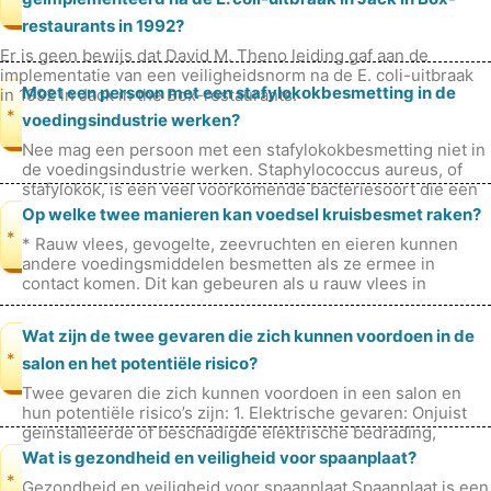
restaurants in 1992?
Er is geen bewijs dat David M. Theno leiding gaf aan de
implementatie van een veiligheidsnorm na de E. coli-uitbraak
Moet een persoon met een stafylokokbesmetting in de
in 1992 in Jack in the Box-restaurants.
*
voedingsindustrie werken?
Nee mag een persoon met een stafylokokbesmetting niet in
de voedingsindustrie werken. Staphylococcus aureus, of
stafylokok, is een veel voorkomende bacteriesoort die een
verscheidenheid aa
Op welke twee manieren kan voedsel kruisbesmet raken?
*
* Rauw vlees, gevogelte, zeevruchten en eieren kunnen
andere voedingsmiddelen besmetten als ze ermee in
contact komen. Dit kan gebeuren als u rauw vlees in
dezelfde container bewaart als and
Wat zijn de twee gevaren die zich kunnen voordoen in de
*
salon en het potentiële risico?
Twee gevaren die zich kunnen voordoen in een salon en
hun potentiële risico’s zijn: 1. Elektrische gevaren: Onjuist
geïnstalleerde of beschadigde elektrische bedrading,
apparaten of gereeds
Wat is gezondheid en veiligheid voor spaanplaat?
*
Gezondheid en veiligheid voor spaanplaat Spaanplaat is een