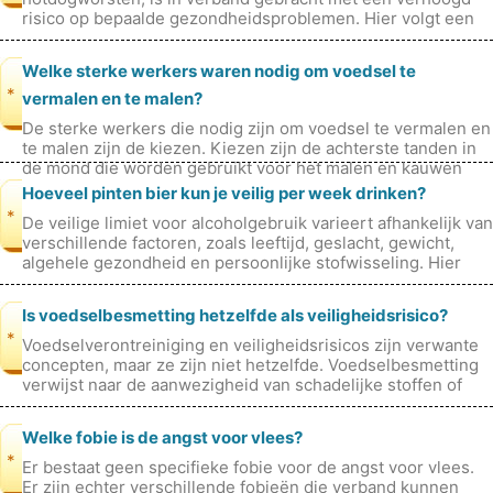
risico op bepaalde gezondheidsproblemen. Hier volgt een
overzicht van de mogelijke gezondhei
Welke sterke werkers waren nodig om voedsel te
*
vermalen en te malen?
De sterke werkers die nodig zijn om voedsel te vermalen en
te malen zijn de kiezen. Kiezen zijn de achterste tanden in
de mond die worden gebruikt voor het malen en kauwen
van voedsel. Het z
Hoeveel pinten bier kun je veilig per week drinken?
*
De veilige limiet voor alcoholgebruik varieert afhankelijk van
verschillende factoren, zoals leeftijd, geslacht, gewicht,
algehele gezondheid en persoonlijke stofwisseling. Hier
volgen echte
Is voedselbesmetting hetzelfde als veiligheidsrisico?
*
Voedselverontreiniging en veiligheidsrisicos zijn verwante
concepten, maar ze zijn niet hetzelfde. Voedselbesmetting
verwijst naar de aanwezigheid van schadelijke stoffen of
micro-organismen
Welke fobie is de angst voor vlees?
*
Er bestaat geen specifieke fobie voor de angst voor vlees.
Er zijn echter verschillende fobieën die verband kunnen