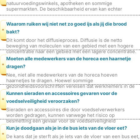
natuurvoedingswinkels, apotheken en sommige
supermarkten. De beschikbaarheid ervan kan echter
variëren, afhankelijk van de specifieke locatie en het
Waarom ruiken wij niet net zo goed ijs als jij die brood
*
bakt?
Dit komt door het diffusieproces. Diffusie is de netto
beweging van moleculen van een gebied met een hogere
concentratie naar een gebied met een lagere concentratie.
Bij kamertemperatuur zul
Moeten alle medewerkers van de horeca een haarnetje
*
dragen?
Nee, niet alle medewerkers van de horeca hoeven
haarnetjes te dragen. Hoewel sommige
gezondheidsvoorschriften vereisen dat werknemers in de
voedselservice haarnetjes dragen, kunnen de spec
Kunnen sieraden en accessoires gevaren voor de
*
voedselveiligheid veroorzaken?
Sieraden en accessoires die door voedselverwerkers
worden gedragen, kunnen vanwege het risico op
besmetting een gevaar voor de voedselveiligheid
opleveren. Hier ziet u hoe ze kunnen bijdrage
Kun je doodgaan als je in de bus iets van de vloer eet?
*
De kans dat je sterft als je iets van de vloer van een bus eet,