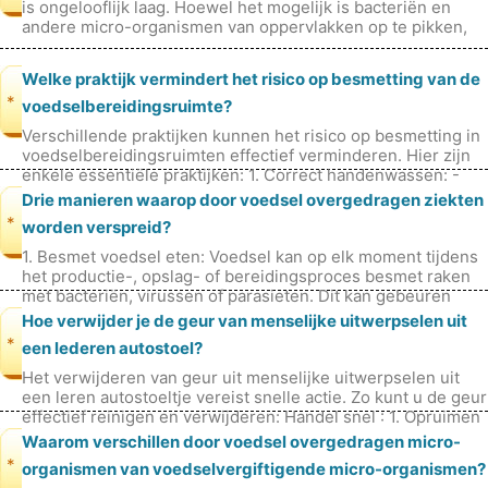
is ongelooflijk laag. Hoewel het mogelijk is bacteriën en
andere micro-organismen van oppervlakken op te pikken,
beschikt je l
Welke praktijk vermindert het risico op besmetting van de
*
voedselbereidingsruimte?
Verschillende praktijken kunnen het risico op besmetting in
voedselbereidingsruimten effectief verminderen. Hier zijn
enkele essentiële praktijken: 1. Correct handenwassen: -
Was altijd uw
Drie manieren waarop door voedsel overgedragen ziekten
*
worden verspreid?
1. Besmet voedsel eten: Voedsel kan op elk moment tijdens
het productie-, opslag- of bereidingsproces besmet raken
met bacteriën, virussen of parasieten. Dit kan gebeuren
door contact met be
Hoe verwijder je de geur van menselijke uitwerpselen uit
*
een lederen autostoel?
Het verwijderen van geur uit menselijke uitwerpselen uit
een leren autostoeltje vereist snelle actie. Zo kunt u de geur
effectief reinigen en verwijderen: Handel snel : 1. Opruimen
:Dep al
Waarom verschillen door voedsel overgedragen micro-
*
organismen van voedselvergiftigende micro-organismen?