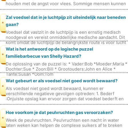
houden met de angst voor vlees. Sommige mensen kunnen
bijvoorbeeld bang zij
Zal voedsel dat in je luchtpijp zit uiteindelijk naar beneden
*
gaan?
Voedsel dat vastzit in de luchtpijp is een ernstig medisch
noodgeval en vereist onmiddellijke medische aandacht. Dit
komt omdat de luchtpijp de belangrijkste route is voor lucht
om de longen
Wat is het antwoord op de logische puzzel
*
familiebarbecue van Shelly Hazard?
De oplossing van de puzzel is: * Vader:Bob *Moeder:Maria *
Dochter:Sue * Zoon:Bill * Grootouders:John en Alice *
Tante:Susan *Oom:Tom
Wat gebeurt er als voedsel niet goed wordt bewaard?
*
Als voedsel niet goed wordt bewaard, kunnen er
verschillende negatieve gevolgen optreden: 1. Bederf
:Onjuiste opslag kan ervoor zorgen dat voedsel bederft en
sneller bederft. Dit geldt voor
Hoe voorkom je dat peulvruchten gas veroorzaken?
*
Week de peulvruchten. Peulvruchten een nacht in water
laten weken kan helpen de complexe suikers af te breken