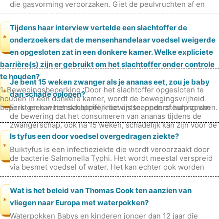
die gasvorming veroorzaken. Giet de peulvruchten af ​​en
spoel ze af voordat u z
Tijdens haar interview vertelde een slachtoffer de
*
onderzoekers dat de mensenhandelaar voedsel weigerde
en opgesloten zat in een donkere kamer. Welke expliciete
barrière(s) zijn er gebruikt om het slachtoffer onder controle
te houden?
Je bent 15 weken zwanger als je ananas eet, zou je baby
1. Bewegingsbeperking :Door het slachtoffer opgesloten te
*
dan schade oplopen?
houden in een donkere kamer, wordt de bewegingsvrijheid
beperkt en kan het slachtoffer niet ontsnappen of hulp zoeken.
Er is geen wetenschappelijk bewijs ter ondersteuning van
2. Ontberin
de bewering dat het consumeren van ananas tijdens de
zwangerschap, ook na 15 weken, schadelijk kan zijn voor de
baby. Hoewel sommige
Is tyfus een door voedsel overgedragen ziekte?
*
Buiktyfus is een infectieziekte die wordt veroorzaakt door
de bacterie Salmonella Typhi. Het wordt meestal verspreid
via besmet voedsel of water. Het kan echter ook worden
overgedragen via c
Wat is het beleid van Thomas Cook ten aanzien van
*
vliegen naar Europa met waterpokken?
Waterpokken Babys en kinderen jonger dan 12 jaar die