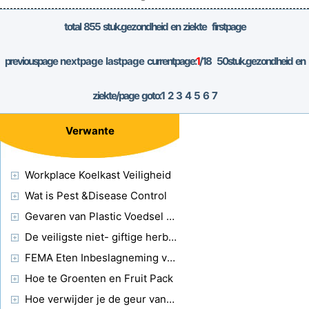
descriptoren zijn: * Zuu
total
855
stuk.gezondheid en ziekte firstpage
previouspage
nextpage
lastpage
currentpage:
1
/18
50
stuk.gezondheid en
ziekte/page goto:
1
2
3
4
5
6
7
Verwante
Workplace Koelkast Veiligheid
Wat is Pest &Disease Control
Gevaren van Plastic Voedsel Containers
De veiligste niet- giftige herbruikbare waterflessen
FEMA Eten Inbeslagneming voorschriften
Hoe te Groenten en Fruit Pack
Hoe verwijder je de geur van menselijke uitwerpselen uit een lederen autostoel?