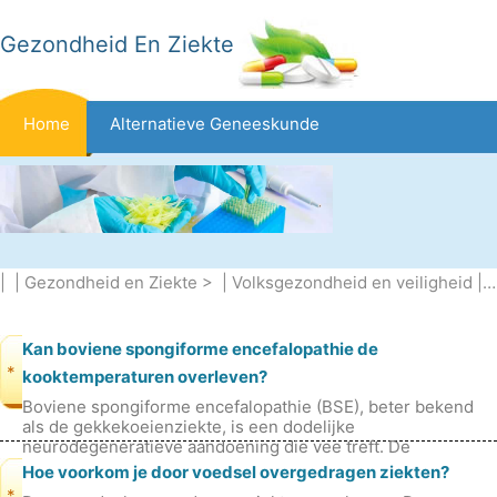
Gezondheid En Ziekte
Home
Alternatieve Geneeskunde
Beten En Steken
Kanker
Aandoeningen En Behandelingen
Mond- En Tandzorg
| |
Gezondheid en Ziekte
> |
Volksgezondheid en veiligheid
|
V
Dieet En Voeding
Gezinsgezondheid
Zorgsector
Kan boviene spongiforme encefalopathie de
*
kooktemperaturen overleven?
Boviene spongiforme encefalopathie (BSE), beter bekend
Geestelijke Gezondheid
Volksgezondheid En Veiligheid
als de gekkekoeienziekte, is een dodelijke
neurodegeneratieve aandoening die vee treft. De
veroorzaker van BSE is een prion, een soort
Hoe voorkom je door voedsel overgedragen ziekten?
Operaties
Gezondheid
*