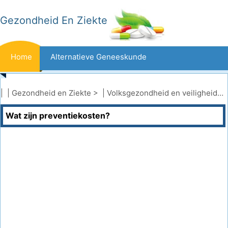
Gezondheid En Ziekte
Home
Alternatieve Geneeskunde
Beten En Steken
Kanker
| |
Gezondheid en Ziekte
> |
Volksgezondheid en veiligheid
|
Wat zijn preventiekosten?
Aandoeningen En Behandelingen
Mond- En Tandzorg
Dieet En Voeding
Gezinsgezondheid
Zorgsector
Geestelijke Gezondheid
Volksgezondheid En Veiligheid
Operaties
Gezondheid