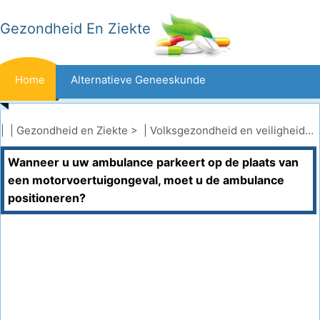
Gezondheid En Ziekte
Home
Alternatieve Geneeskunde
Beten En Steken
Kanker
| |
Gezondheid en Ziekte
> |
Volksgezondheid en veiligheid
|
V
Wanneer u uw ambulance parkeert op de plaats van
Aandoeningen En Behandelingen
Mond- En Tandzorg
een motorvoertuigongeval, moet u de ambulance
positioneren?
Dieet En Voeding
Gezinsgezondheid
Zorgsector
Geestelijke Gezondheid
Volksgezondheid En Veiligheid
Operaties
Gezondheid