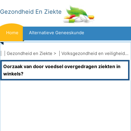
Gezondheid En Ziekte
Home
Alternatieve Geneeskunde
Beten En Steken
Kanker
| |
Gezondheid en Ziekte
> |
Volksgezondheid en veiligheid
|
V
Oorzaak van door voedsel overgedragen ziekten in
Aandoeningen En Behandelingen
Mond- En Tandzorg
winkels?
Dieet En Voeding
Gezinsgezondheid
Zorgsector
Geestelijke Gezondheid
Volksgezondheid En Veiligheid
Operaties
Gezondheid