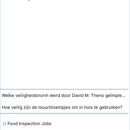
Welke veiligheidsnorm werd door David M. Theno geïmplementeerd na de E. coli-uitbraak in Jack in Box-restaurants in 1992?
Hoe veilig zijn de muurbloempjes om in huis te gebruiken?
Food Inspection Jobs