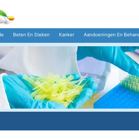
de
Beten En Steken
Kanker
Aandoeningen En Behan
eid
Zorgsector
Geestelijke Gezondheid
Volksgezond