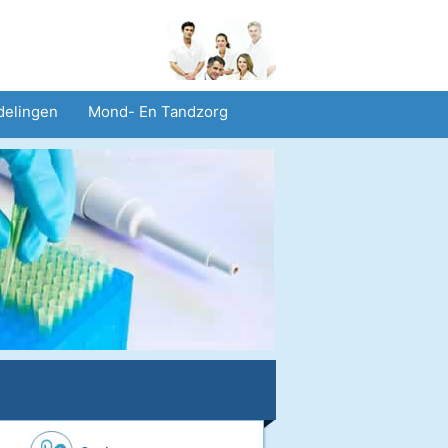
delingen
Mond- En Tandzorg
heid En Veiligheid
Operaties