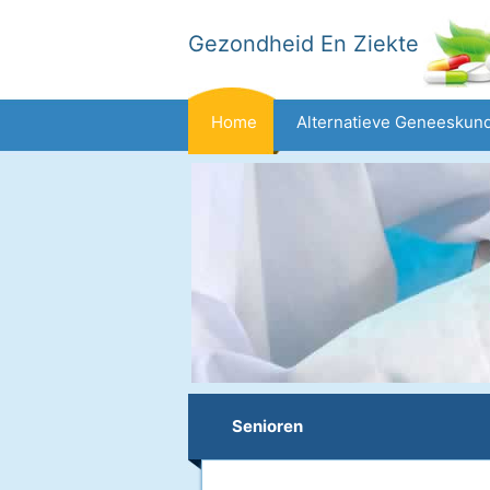
Gezondheid En Ziekte
Home
Alternatieve Geneeskun
Dieet En Voeding
Gezinsgezondh
Gezondheid
Senioren