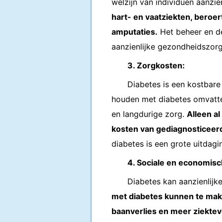
welzijn van individuen aanzie
hart- en vaatziekten, beroer
amputaties.
Het beheer en de
aanzienlijke gezondheidszor
3. Zorgkosten:
Diabetes is een kostbare
houden met diabetes omvatte
en langdurige zorg.
Alleen a
kosten van gediagnosticeerd
diabetes is een grote uitda
4. Sociale en economisc
Diabetes kan aanzienlij
met diabetes kunnen te make
baanverlies en meer ziektev