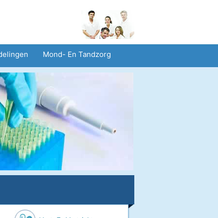
delingen
Mond- En Tandzorg
heid En Veiligheid
Operaties