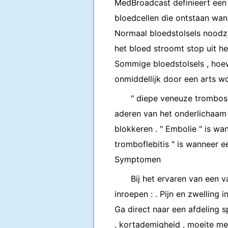
MedBroadcast definieert een 
bloedcellen die ontstaan ​​wa
Normaal bloedstolsels noodz
het bloed stroomt stop uit he
Sommige bloedstolsels , hoew
onmiddellijk door een arts w
" diepe veneuze trombose
aderen van het onderlichaam .
blokkeren . " Embolie " is wa
tromboflebitis " is wanneer e
Symptomen
Bij het ervaren van een 
inroepen : . Pijn en zwelling 
Ga direct naar een afdeling s
, kortademigheid , moeite me