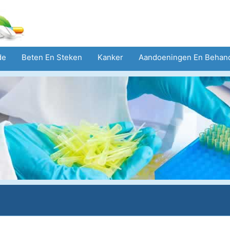
de
Beten En Steken
Kanker
Aandoeningen En Behan
eid
Zorgsector
Geestelijke Gezondheid
Volksgezond