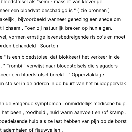
bloedstolsel als "semi - massief van kleverige
nneer een bloedvat beschadigd is " ( zie bronnen ) .
akelijk , bijvoorbeeld wanneer genezing een snede om
t lichaam . Toen zij natuurlijk breken op hun eigen.
el, vormen ernstige levensbedreigende risico's en moet
orden behandeld . Soorten
 " is een bloedstolsel dat blokkeert het verkeer in de
 " Trombi " verwijst naar bloedstolsels die slagaders
nneer een bloedstolsel breekt . " Oppervlakkige
en stolsel in de aderen in de buurt van het huidoppervlak
van de volgende symptomen , onmiddellijk medische hulp
in het been , roodheid , huid warm aanvoelt en /of kramp .
poedeisende hulp als ze last hebben van pijn op de borst
t ademhalen of flauwvallen .