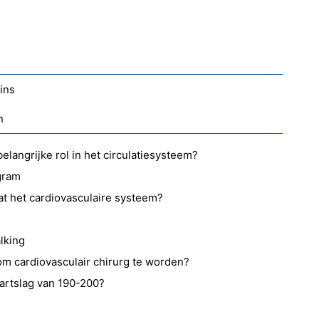
ins
n
langrijke rol in het circulatiesysteem?
gram
at het cardiovasculaire systeem?
lking
om cardiovasculair chirurg te worden?
hartslag van 190-200?